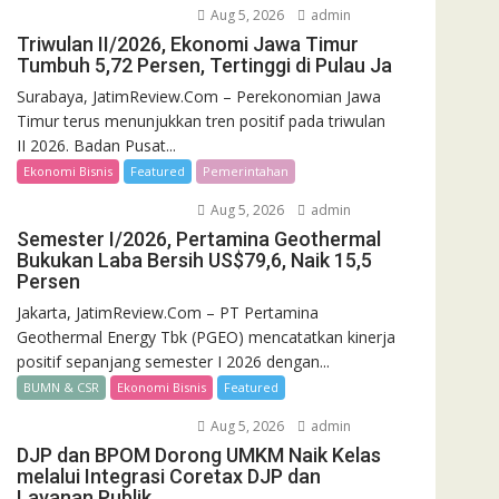
Aug 5, 2026
admin
Triwulan II/2026, Ekonomi Jawa Timur
Tumbuh 5,72 Persen, Tertinggi di Pulau Ja
Surabaya, JatimReview.Com – Perekonomian Jawa
Timur terus menunjukkan tren positif pada triwulan
II 2026. Badan Pusat...
Ekonomi Bisnis
Featured
Pemerintahan
Aug 5, 2026
admin
Semester I/2026, Pertamina Geothermal
Bukukan Laba Bersih US$79,6, Naik 15,5
Persen
Jakarta, JatimReview.Com – PT Pertamina
Geothermal Energy Tbk (PGEO) mencatatkan kinerja
positif sepanjang semester I 2026 dengan...
BUMN & CSR
Ekonomi Bisnis
Featured
Aug 5, 2026
admin
DJP dan BPOM Dorong UMKM Naik Kelas
melalui Integrasi Coretax DJP dan
Layanan Publik