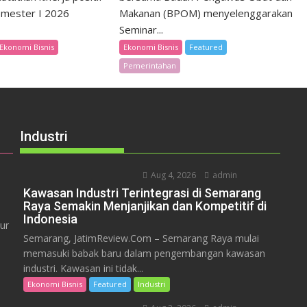
emester I 2026
Makanan (BPOM) menyelenggarakan
Seminar...
Ekonomi Bisnis
Ekonomi Bisnis
Featured
Pemerintahan
Industri
Aug 4, 2026
admin
Kawasan Industri Terintegrasi di Semarang
Raya Semakin Menjanjikan dan Kompetitif di
Indonesia
ur
Semarang, JatimReview.Com – Semarang Raya mulai
memasuki babak baru dalam pengembangan kawasan
industri. Kawasan ini tidak...
Ekonomi Bisnis
Featured
Industri