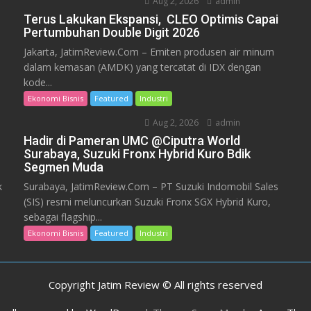
Aug 2, 2026
admin
Terus Lakukan Ekspansi, CLEO Optimis Capai
Pertumbuhan Double Digit 2026
Jakarta, JatimReview.Com – Emiten produsen air minum
dalam kemasan (AMDK) yang tercatat di IDX dengan
kode...
Ekonomi Bisnis
Featured
Industri
Aug 2, 2026
admin
Hadir di Pameran UMC @Ciputra World
Surabaya, Suzuki Fronx Hybrid Kuro Bdik
Segmen Muda
k
Surabaya, JatimReview.Com – PT Suzuki Indomobil Sales
(SIS) resmi meluncurkan Suzuki Fronx SGX Hybrid Kuro,
sebagai flagship...
Ekonomi Bisnis
Featured
Industri
Copyright Jatim Review © All rights reserved