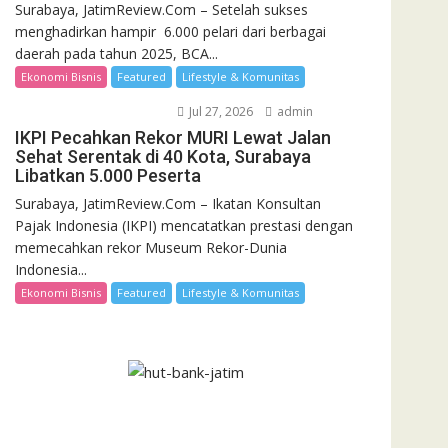
Surabaya, JatimReview.Com – Setelah sukses
menghadirkan hampir 6.000 pelari dari berbagai
daerah pada tahun 2025, BCA...
Ekonomi Bisnis
Featured
Lifestyle & Komunitas
Jul 27, 2026
admin
IKPI Pecahkan Rekor MURI Lewat Jalan
Sehat Serentak di 40 Kota, Surabaya
Libatkan 5.000 Peserta
Surabaya, JatimReview.Com – Ikatan Konsultan
Pajak Indonesia (IKPI) mencatatkan prestasi dengan
memecahkan rekor Museum Rekor-Dunia
Indonesia...
Ekonomi Bisnis
Featured
Lifestyle & Komunitas