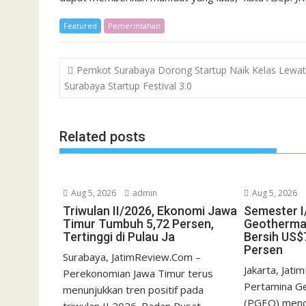
Featured
Pemerintahan
Post
Pemkot Surabaya Dorong Startup Naik Kelas Lewat
navigation
Surabaya Startup Festival 3.0
Related posts
Aug 5, 2026
admin
Aug 5, 2026
Triwulan II/2026, Ekonomi Jawa
Semester I
Timur Tumbuh 5,72 Persen,
Geotherma
Tertinggi di Pulau Ja
Bersih US$7
Persen
Surabaya, JatimReview.Com –
Jakarta, Jat
Perekonomian Jawa Timur terus
Pertamina G
menunjukkan tren positif pada
(PGEO) menca