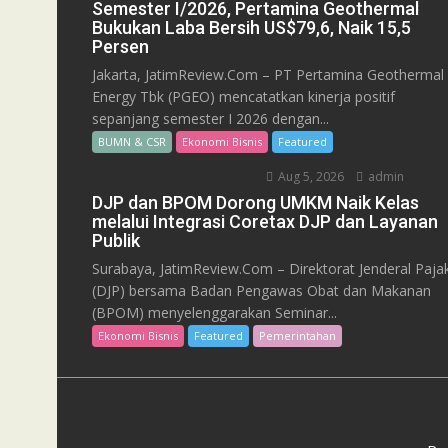
Semester I/2026, Pertamina Geothermal
Bukukan Laba Bersih US$79,6, Naik 15,5
Persen
Jakarta, JatimReview.Com – PT Pertamina Geothermal
Energy Tbk (PGEO) mencatatkan kinerja positif
sepanjang semester I 2026 dengan...
BUMN & CSR
Ekonomi Bisnis
Featured
Aug 5, 2026
admin
DJP dan BPOM Dorong UMKM Naik Kelas
melalui Integrasi Coretax DJP dan Layanan
Publik
Surabaya, JatimReview.Com – Direktorat Jenderal Paja
(DJP) bersama Badan Pengawas Obat dan Makanan
(BPOM) menyelenggarakan Seminar...
Ekonomi Bisnis
Featured
Pemerintahan