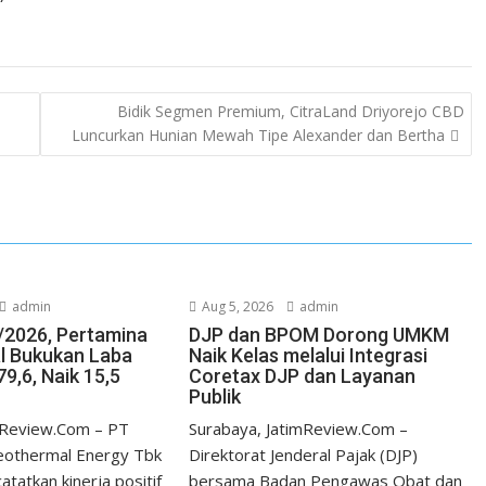
Bidik Segmen Premium, CitraLand Driyorejo CBD
Luncurkan Hunian Mewah Tipe Alexander dan Bertha
admin
Aug 5, 2026
admin
/2026, Pertamina
DJP dan BPOM Dorong UMKM
l Bukukan Laba
Naik Kelas melalui Integrasi
9,6, Naik 15,5
Coretax DJP dan Layanan
Publik
imReview.Com – PT
Surabaya, JatimReview.Com –
eothermal Energy Tbk
Direktorat Jenderal Pajak (DJP)
tatkan kinerja positif
bersama Badan Pengawas Obat dan