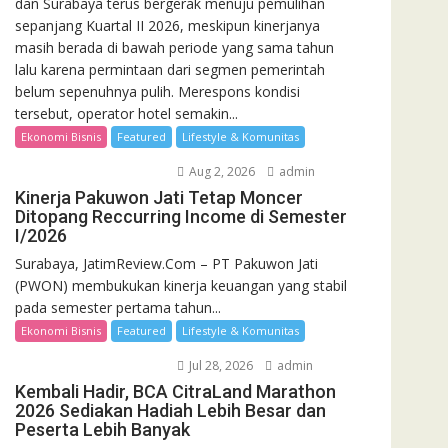
dan Surabaya terus bergerak menuju pemulihan
sepanjang Kuartal II 2026, meskipun kinerjanya
masih berada di bawah periode yang sama tahun
lalu karena permintaan dari segmen pemerintah
belum sepenuhnya pulih. Merespons kondisi
tersebut, operator hotel semakin...
Ekonomi Bisnis
Featured
Lifestyle & Komunitas
Aug 2, 2026
admin
Kinerja Pakuwon Jati Tetap Moncer
Ditopang Reccurring Income di Semester
I/2026
Surabaya, JatimReview.Com – PT Pakuwon Jati
(PWON) membukukan kinerja keuangan yang stabil
pada semester pertama tahun...
Ekonomi Bisnis
Featured
Lifestyle & Komunitas
Jul 28, 2026
admin
Kembali Hadir, BCA CitraLand Marathon
2026 Sediakan Hadiah Lebih Besar dan
Peserta Lebih Banyak