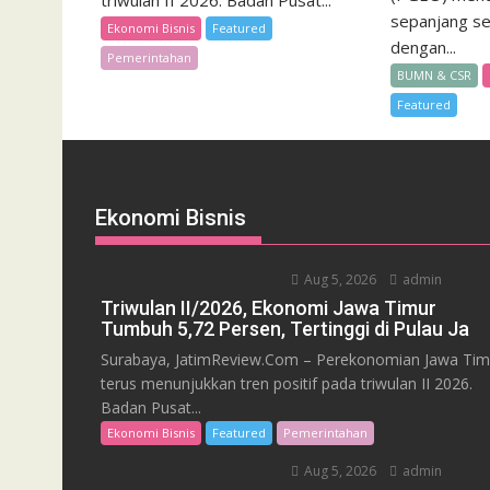
triwulan II 2026. Badan Pusat...
sepanjang s
Ekonomi Bisnis
Featured
dengan...
Pemerintahan
BUMN & CSR
Featured
Ekonomi Bisnis
Aug 5, 2026
admin
Triwulan II/2026, Ekonomi Jawa Timur
Tumbuh 5,72 Persen, Tertinggi di Pulau Ja
Surabaya, JatimReview.Com – Perekonomian Jawa Tim
terus menunjukkan tren positif pada triwulan II 2026.
Badan Pusat...
Ekonomi Bisnis
Featured
Pemerintahan
Aug 5, 2026
admin