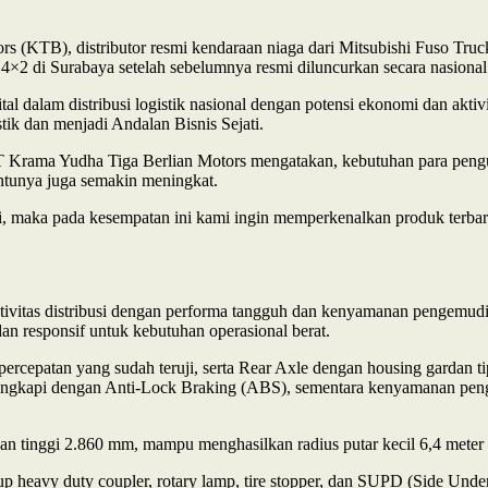
s (KTB), distributor resmi kendaraan niaga dari Mitsubishi Fuso Tr
4×2 di Surabaya setelah sebelumnya resmi diluncurkan secara nasional 
tal dalam distribusi logistik nasional dengan potensi ekonomi dan akt
k dan menjadi Andalan Bisnis Sejati.
T Krama Yudha Tiga Berlian Motors mengatakan, kebutuhan para pengu
entunya juga semakin meningkat.
i, maka pada kesempatan ini kami ingin memperkenalkan produk terbar
ivitas distribusi dengan performa tangguh dan kenyamanan pengemudi.
 responsif untuk kebutuhan operasional berat.
ercepatan yang sudah teruji, serta Rear Axle dengan housing gardan t
ngkapi dengan Anti-Lock Braking (ABS), sementara kenyamanan pengem
an tinggi 2.860 mm, mampu menghasilkan radius putar kecil 6,4 mete
 heavy duty coupler, rotary lamp, tire stopper, dan SUPD (Side Under