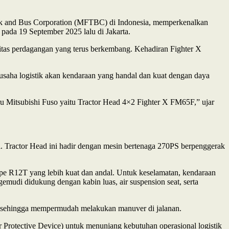
uck and Bus Corporation (MFTBC) di Indonesia, memperkenalkan
pada 19 September 2025 lalu di Jakarta.
ivitas perdagangan yang terus berkembang. Kehadiran Fighter X
saha logistik akan kendaraan yang handal dan kuat dengan daya
u Mitsubishi Fuso yaitu Tractor Head 4×2 Fighter X FM65F,” ujar
 Tractor Head ini hadir dengan mesin bertenaga 270PS berpenggerak
ipe R12T yang lebih kuat dan andal. Untuk keselamatan, kendaraan
udi didukung dengan kabin luas, air suspension seat, serta
r sehingga mempermudah melakukan manuver di jalanan.
 Protective Device) untuk menunjang kebutuhan operasional logistik