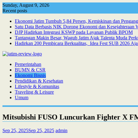
Skip
Sunday, August 9, 2026
to
Recent posts
content
Ekonomi Jatim Tumbuh 5,84 Persen, Kemiskinan dan Pengan
Satu Data Berbasis NIK Dorong Ekonomi dan Kesejahteraan 
DJP Hadirkan Integrasi KSWP pada Layanan Publik BPOM
Tantangan Makin Besar, Wagub Jatim Ajak Talenta Muda Per
Hadirkan 200 Pembicara Berkualitas, Idea Fest SUB 2026 Aja
Pemerintahan
BUMN & CSR
Ekonomi Bisnis
Pendidikan & Kesehatan
Lifestyle & Komunitas
Traveling & Leisure
Umum
Mitsubishi FUSO Luncurkan Fighter X FM6
Sep 25, 2025
Sep 25, 2025
admin