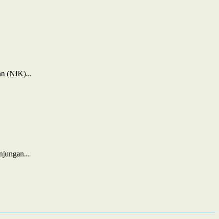
n (NIK)...
jungan...