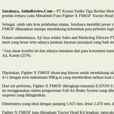
Surabaya, JatimReview.Com –
PT Krama Yudha Tiga Berlian Motor
produk terbaru yaitu Mitsubishi Fuso Fighter X FM65F Tractor Head 
Sebagai salah satu kota pelabuhan utama, Surabaya memiliki peran vi
FM65F diharapkan mampu mendukung kebutuhan para pebisnis logisti
Dalam sambutannya, Aji Jaya selaku Sales and Marketing Director P
muat yang besar serta adanya jaminan layanan purnajual yang baik t
“Atas dasar kondisi ini dan adanya masukan dari para konsumen kam
Aji, Kamis (25/9).
Dijelaskan, Fighter X FM65F dirancang khusus untuk mendukung akt
4×2 dengan torsi maksimum 90Kg.m yang memberikan tarikan kuat dan
Dari sisi performa, Fighter X FM65F dilengkapi transmisi EATON 9 p
ini menggunakan sistem pengereman Full Air Brake System yang dile
suspensi yang ditingkatkan.
Dimensinya yang ideal dengan panjang 5.925 mm, lebar 2.470 mm, d
Fighter X FM65F juga dilengkapi Tractor Head Kit lengkap, mencakup