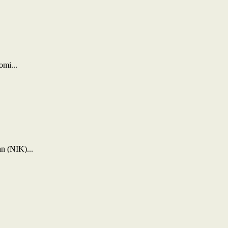
mi...
n (NIK)...