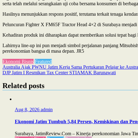
serta telah melalui serangkaian uji coba bersama konsumen di berbaga
Hasilnya menunjukkan respons positif, terutama terkait tenaga kendar
Peluncuran Fighter X FM65F Tractor Head 4×2 di Surabaya menjadi b
Kehadiran produk ini diharapkan dapat memberikan solusi tepat bagi k
Lahirnya line-up ini pun menjadi simbol perjalanan panjang Mitsubis
perekonomian bangsa di masa depan. JR5
Ekonomi Bisnis
Featured
Post
Australia Ajak PWNU Jatim Kerja Sama Pertukaran Pelajar ke Austra
DJP Jatim I Resmikan Tax Center STIAMAK Barunawati
navigation
Related posts
Aug 8, 2026
admin
Ekonomi Jatim Tumbuh 5,84 Persen, Kemiskinan dan Pe
Surabaya, JatimReview.Com – Kinerja perekonomian Jawa Timu