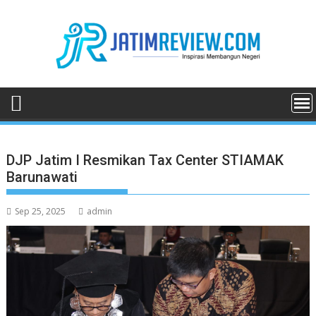
Skip
to
content
DJP Jatim I Resmikan Tax Center STIAMAK
Barunawati
Sep 25, 2025
admin