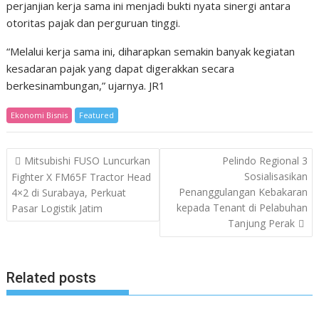
perjanjian kerja sama ini menjadi bukti nyata sinergi antara
otoritas pajak dan perguruan tinggi.
“Melalui kerja sama ini, diharapkan semakin banyak kegiatan
kesadaran pajak yang dapat digerakkan secara
berkesinambungan,” ujarnya. JR1
Ekonomi Bisnis
Featured
Post
Mitsubishi FUSO Luncurkan
Pelindo Regional 3
navigation
Sosialisasikan
Fighter X FM65F Tractor Head
Penanggulangan Kebakaran
4×2 di Surabaya, Perkuat
kepada Tenant di Pelabuhan
Pasar Logistik Jatim
Tanjung Perak
Related posts