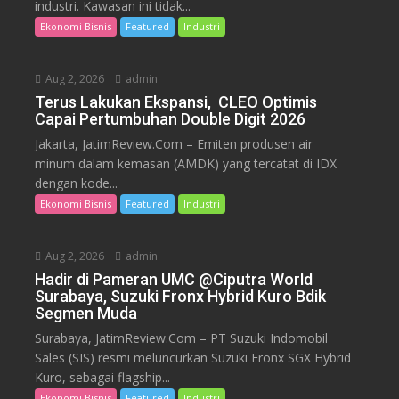
industri. Kawasan ini tidak...
Ekonomi Bisnis
Featured
Industri
Aug 2, 2026
admin
Terus Lakukan Ekspansi, CLEO Optimis
Capai Pertumbuhan Double Digit 2026
Jakarta, JatimReview.Com – Emiten produsen air
minum dalam kemasan (AMDK) yang tercatat di IDX
dengan kode...
Ekonomi Bisnis
Featured
Industri
Aug 2, 2026
admin
Hadir di Pameran UMC @Ciputra World
Surabaya, Suzuki Fronx Hybrid Kuro Bdik
Segmen Muda
Surabaya, JatimReview.Com – PT Suzuki Indomobil
Sales (SIS) resmi meluncurkan Suzuki Fronx SGX Hybrid
Kuro, sebagai flagship...
Ekonomi Bisnis
Featured
Industri