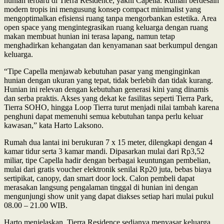
hunian terbaru di Tierra Residence, yakni Capella. Rumah berdesain
modern tropis ini mengusung konsep compact minimalist yang
mengoptimalkan efisiensi ruang tanpa mengorbankan estetika. Area
open space yang mengintegrasikan ruang keluarga dengan ruang
makan membuat hunian ini terasa lapang, namun tetap
menghadirkan kehangatan dan kenyamanan saat berkumpul dengan
keluarga.
“Tipe Capella menjawab kebutuhan pasar yang menginginkan
hunian dengan ukuran yang tepat, tidak berlebih dan tidak kurang.
Hunian ini relevan dengan kebutuhan generasi kini yang dinamis
dan serba praktis. Akses yang dekat ke fasilitas seperti Tierra Park,
Tierra SOHO, hingga Loop Tierra turut menjadi nilai tambah karena
penghuni dapat memenuhi semua kebutuhan tanpa perlu keluar
kawasan,” kata Harto Laksono.
Rumah dua lantai ini berukuran 7 x 15 meter, dilengkapi dengan 4
kamar tidur serta 3 kamar mandi. Dipasarkan mulai dari Rp3,52
miliar, tipe Capella hadir dengan berbagai keuntungan pembelian,
mulai dari gratis voucher elektronik senilai Rp20 juta, bebas biaya
sertipikat, canopy, dan smart door lock. Calon pembeli dapat
merasakan langsung pengalaman tinggal di hunian ini dengan
mengunjungi show unit yang dapat diakses setiap hari mulai pukul
08.00 – 21.00 WIB.
Harto menjelaskan, Tierra Residence sedianya menyasar keluarga