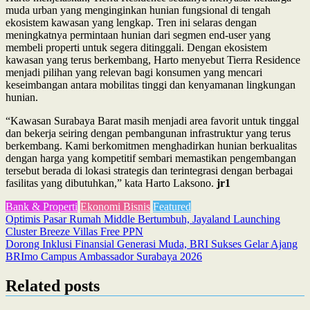
muda urban yang menginginkan hunian fungsional di tengah
ekosistem kawasan yang lengkap. Tren ini selaras dengan
meningkatnya permintaan hunian dari segmen end-user yang
membeli properti untuk segera ditinggali. Dengan ekosistem
kawasan yang terus berkembang, Harto menyebut Tierra Residence
menjadi pilihan yang relevan bagi konsumen yang mencari
keseimbangan antara mobilitas tinggi dan kenyamanan lingkungan
hunian.
“Kawasan Surabaya Barat masih menjadi area favorit untuk tinggal
dan bekerja seiring dengan pembangunan infrastruktur yang terus
berkembang. Kami berkomitmen menghadirkan hunian berkualitas
dengan harga yang kompetitif sembari memastikan pengembangan
tersebut berada di lokasi strategis dan terintegrasi dengan berbagai
fasilitas yang dibutuhkan,” kata Harto Laksono.
jr1
Bank & Properti
Ekonomi Bisnis
Featured
Post
Optimis Pasar Rumah Middle Bertumbuh, Jayaland Launching
Cluster Breeze Villas Free PPN
navigation
Dorong Inklusi Finansial Generasi Muda, BRI Sukses Gelar Ajang
BRImo Campus Ambassador Surabaya 2026
Related posts