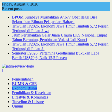
Skip
Friday, August 7, 2026
to
Recent posts
content
BPOM Surabaya Musnahkan 97.677 Obat Ilegal Bisa
Selamatkan Ribuan Pelajar dari Bahaya
Triwulan II/2026, Ekonomi Jawa Timur Tumbuh 5,72 Persen,
Tertinggi di Pulau Jawa
Jatim Pertahankan Gelar Juara Umum LKS Nasional Empat
Tahun Beruntun, Pembinaan Vokasi Jadi Kunci
Triwulan II/2026, Ekonomi Jawa Timur Tumbuh 5,72 Persen,
Tertinggi di Pulau Ja
Semester I/2026, Pertamina Geothermal Bukukan Laba
Bersih US$79,6, Naik 15,5 Persen
Pemerintahan
BUMN & CSR
Ekonomi Bisnis
Pendidikan & Kesehatan
Lifestyle & Komunitas
Traveling & Leisure
Umum