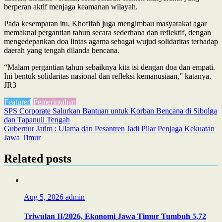
berperan aktif menjaga keamanan wilayah.
Pada kesempatan itu, Khofifah juga mengimbau masyarakat agar
memaknai pergantian tahun secara sederhana dan reflektif, dengan
mengedepankan doa lintas agama sebagai wujud solidaritas terhadap
daerah yang tengah dilanda bencana.
“Malam pergantian tahun sebaiknya kita isi dengan doa dan empati.
Ini bentuk solidaritas nasional dan refleksi kemanusiaan,” katanya.
JR3
Featured
Pemerintahan
Post
SPS Corporate Salurkan Bantuan untuk Korban Bencana di Sibolga
dan Tapanuli Tengah
navigation
Gubernur Jatim : Ulama dan Pesantren Jadi Pilar Penjaga Kekuatan
Jawa Timur
Related posts
Aug 5, 2026
admin
Triwulan II/2026, Ekonomi Jawa Timur Tumbuh 5,72