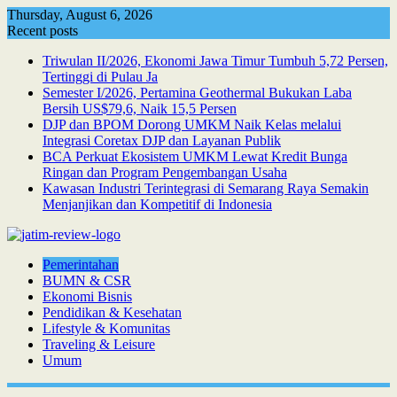
Skip
Thursday, August 6, 2026
to
Recent posts
content
Triwulan II/2026, Ekonomi Jawa Timur Tumbuh 5,72 Persen,
Tertinggi di Pulau Ja
Semester I/2026, Pertamina Geothermal Bukukan Laba
Bersih US$79,6, Naik 15,5 Persen
DJP dan BPOM Dorong UMKM Naik Kelas melalui
Integrasi Coretax DJP dan Layanan Publik
BCA Perkuat Ekosistem UMKM Lewat Kredit Bunga
Ringan dan Program Pengembangan Usaha
Kawasan Industri Terintegrasi di Semarang Raya Semakin
Menjanjikan dan Kompetitif di Indonesia
Pemerintahan
BUMN & CSR
Ekonomi Bisnis
Pendidikan & Kesehatan
Lifestyle & Komunitas
Traveling & Leisure
Umum