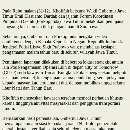
Pada Rabu malam (31/12), Khofifah bersama Wakil Gubernur Jawa
Timur Emil Elestianto Dardak dan jajaran Forum Koordinasi
Pimpinan Daerah (Forkopimda) Jawa Timur melakukan peninjauan
langsung ke sejumlah titik pengamanan di Surabaya.
Sebelumnya, Gubernur dan Forkopimda mengikuti video
conference dengan Kepala Kepolisian Negara Republik Indonesia
Jenderal Polisi Listyo Sigit Prabowo yang membahas kesiapan
pengamanan malam tahun baru di seluruh wilayah Jawa Timur.
Peninjauan lapangan dilakukan di beberapa lokasi strategis, antara
lain Pos Pengamanan Operasi Lilin di depan City of Tomorrow
(CITO) serta kawasan Taman Bungkul. Fokus pengecekan meliputi
kesiapan personel, kelengkapan sarana pendukung, serta pelayanan
kepada masyarakat, terutama di titik dengan mobilitas tinggi selama
libur Natal dan Tahun Baru.
Khofifah menegaskan kawasan tersebut menjadi perhatian khusus
karena tingginya aktivitas masyarakat dan pengguna transportasi
umum.
Berdasarkan hasil pemantauan, Gubernur Jawa Timur
menyampaikan apresiasi kepada jajaran TNI, Polri, pemerintah
daerah, instansi vertikal, serta seluruh elemen masyarakat yang