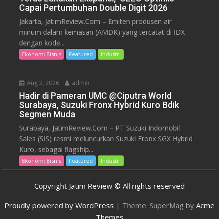
Capai Pertumbuhan Double Digit 2026
Jakarta, JatimReview.Com – Emiten produsen air
minum dalam kemasan (AMDK) yang tercatat di IDX
dengan kode...
Ekonomi Bisnis
Featured
Industri
Aug 2, 2026
admin
Hadir di Pameran UMC @Ciputra World
Surabaya, Suzuki Fronx Hybrid Kuro Bdik
Segmen Muda
Surabaya, JatimReview.Com – PT Suzuki Indomobil
Sales (SIS) resmi meluncurkan Suzuki Fronx SGX Hybrid
Kuro, sebagai flagship...
Ekonomi Bisnis
Featured
Industri
Copyright Jatim Review © All rights reserved
Proudly powered by WordPress
|
Theme: SuperMag by
Acme
Themes