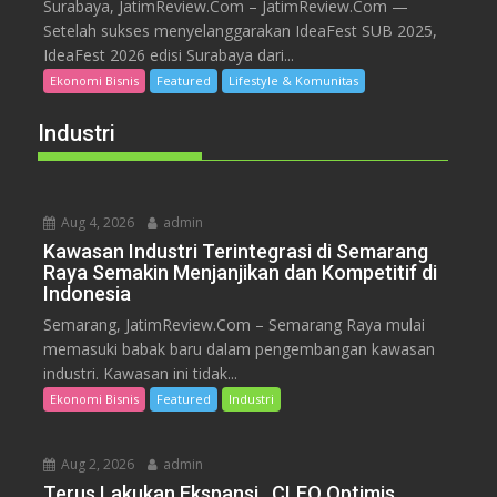
Surabaya, JatimReview.Com – JatimReview.Com —
Setelah sukses menyelanggarakan IdeaFest SUB 2025,
IdeaFest 2026 edisi Surabaya dari...
Ekonomi Bisnis
Featured
Lifestyle & Komunitas
Industri
Aug 4, 2026
admin
Kawasan Industri Terintegrasi di Semarang
Raya Semakin Menjanjikan dan Kompetitif di
Indonesia
Semarang, JatimReview.Com – Semarang Raya mulai
memasuki babak baru dalam pengembangan kawasan
industri. Kawasan ini tidak...
Ekonomi Bisnis
Featured
Industri
Aug 2, 2026
admin
Terus Lakukan Ekspansi, CLEO Optimis