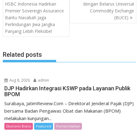
navigation
HSBC Indonesia Hadirkan
dengan Belarus Universal
Premier Sovereign Assurance
Commodity Exchange
Bantu Nasabah Jaga
(BUCE)
Perlindungan Jiwa Jangka
Panjang Lebih Fleksibel
Related posts
Aug 8, 2026
admin
DJP Hadirkan Integrasi KSWP pada Layanan Publik
BPOM
Surabaya, JatimReview.Com – Direktorat Jenderal Pajak (DJP)
bersama Badan Pengawas Obat dan Makanan (BPOM)
melakukan kunjungan...
Ekonomi Bisnis
Featured
Pemerintahan