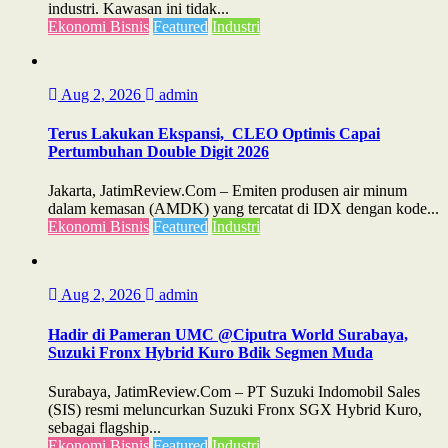
industri. Kawasan ini tidak...
Ekonomi Bisnis
Featured
Industri
Aug 2, 2026
admin
Terus Lakukan Ekspansi, CLEO Optimis Capai
Pertumbuhan Double Digit 2026
Jakarta, JatimReview.Com – Emiten produsen air minum
dalam kemasan (AMDK) yang tercatat di IDX dengan kode...
Ekonomi Bisnis
Featured
Industri
Aug 2, 2026
admin
Hadir di Pameran UMC @Ciputra World Surabaya,
Suzuki Fronx Hybrid Kuro Bdik Segmen Muda
Surabaya, JatimReview.Com – PT Suzuki Indomobil Sales
(SIS) resmi meluncurkan Suzuki Fronx SGX Hybrid Kuro,
sebagai flagship...
Ekonomi Bisnis
Featured
Industri