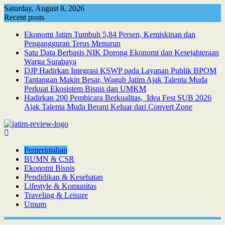
Skip
Saturday, August 8, 2026
to
Recent posts
content
Ekonomi Jatim Tumbuh 5,84 Persen, Kemiskinan dan
Pengangguran Terus Menurun
Satu Data Berbasis NIK Dorong Ekonomi dan Kesejahteraan
Warga Surabaya
DJP Hadirkan Integrasi KSWP pada Layanan Publik BPOM
Tantangan Makin Besar, Wagub Jatim Ajak Talenta Muda
Perkuat Ekosistem Bisnis dan UMKM
Hadirkan 200 Pembicara Berkualitas, Idea Fest SUB 2026
Ajak Talenta Muda Berani Keluar dari Convert Zone
Pemerintahan
BUMN & CSR
Ekonomi Bisnis
Pendidikan & Kesehatan
Lifestyle & Komunitas
Traveling & Leisure
Umum