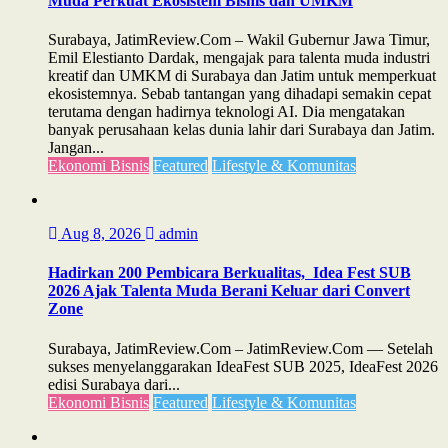
Muda Perkuat Ekosistem Bisnis dan UMKM
Surabaya, JatimReview.Com – Wakil Gubernur Jawa Timur,
Emil Elestianto Dardak, mengajak para talenta muda industri
kreatif dan UMKM di Surabaya dan Jatim untuk memperkuat
ekosistemnya. Sebab tantangan yang dihadapi semakin cepat
terutama dengan hadirnya teknologi AI. Dia mengatakan
banyak perusahaan kelas dunia lahir dari Surabaya dan Jatim.
Jangan...
Ekonomi Bisnis
Featured
Lifestyle & Komunitas
Aug 8, 2026
admin
Hadirkan 200 Pembicara Berkualitas, Idea Fest SUB
2026 Ajak Talenta Muda Berani Keluar dari Convert
Zone
Surabaya, JatimReview.Com – JatimReview.Com — Setelah
sukses menyelanggarakan IdeaFest SUB 2025, IdeaFest 2026
edisi Surabaya dari...
Ekonomi Bisnis
Featured
Lifestyle & Komunitas