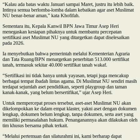
“Kalau ada batas waktu Januari sampai Maret, justru itu lebih baik.
Intinya semua berlomba-lomba dalam kebaikan agar aset Muslimat
NU benar-benar aman,” kata Khofifah.
Sementara itu, Kepala Kanwil BPN Jawa Timur Asep Heri
menegaskan kesiapan pihaknya untuk membantu percepatan
sertifikasi aset Muslimat NU yang ditargetkan dapat diselesaikan
pada 2026.
Ia menyebutkan bahwa pemerintah melalui Kementerian Agraria
dan Tata Ruang/BPN menargetkan penerbitan 513.000 sertifikat
tanah, termasuk sekitar 40.000 sertifikat tanah wakaf.
“Sertifikasi ini tidak hanya untuk yayasan, tetapi juga mencakup
berbagai tempat ibadah lintas agama. Di Muslimat NU sendiri masih
terdapat sejumlah aset pendidikan, seperti playgroup dan taman
kanak-kanak, yang belum bersertifikat,” ujar Asep Heri.
Untuk mempercepat proses tersebut, aset-aset Muslimat NU akan
dikelompokkan ke dalam empat klaster, yakni aset dengan dokumen
lengkap, dokumen belum lengkap, tanpa dokumen, serta aset yang
memiliki permasalahan hukum. Penanganannya akan dilakukan oleh
tim khusus bersama pihak terkait.
“Melalui pertemuan dan silaturahmi ini, kami berharap dapat