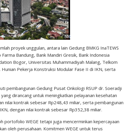
jumlah proyek unggulan, antara lain Gedung BMKG InaTEWS
Bio Farma Bandung, Bank Mandiri Gresik, Bank Indonesia
ndation Bogor, Universitas Muhammadiyah Malang, Telkom
Hunian Pekerja Konstruksi Modular Fase II di IKN, serta
puti pembangunan Gedung Pusat Onkologi RSUP dr. Soeradji
 yang dirancang untuk meningkatkan pelayanan kesehatan
n nilai kontrak sebesar Rp248,43 miliar, serta pembangunan
KN, dengan nilai kontrak sebesar Rp352,38 miliar.
koh portofolio WEGE tetapi juga mencerminkan kepercayaan
dirkan oleh perusahaan. Komitmen WEGE untuk terus