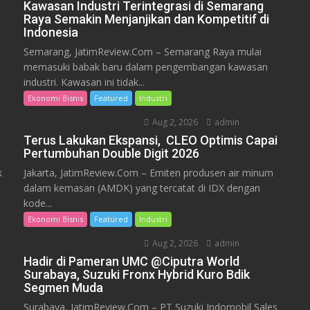
Kawasan Industri Terintegrasi di Semarang
Raya Semakin Menjanjikan dan Kompetitif di
Indonesia
Semarang, JatimReview.Com – Semarang Raya mulai
memasuki babak baru dalam pengembangan kawasan
industri. Kawasan ini tidak...
Ekonomi Bisnis
Featured
Industri
Aug 2, 2026
admin
Terus Lakukan Ekspansi, CLEO Optimis Capai
Pertumbuhan Double Digit 2026
k
Jakarta, JatimReview.Com – Emiten produsen air minum
dalam kemasan (AMDK) yang tercatat di IDX dengan
kode...
Ekonomi Bisnis
Featured
Industri
Aug 2, 2026
admin
Hadir di Pameran UMC @Ciputra World
Surabaya, Suzuki Fronx Hybrid Kuro Bdik
Segmen Muda
Surabaya, JatimReview.Com – PT Suzuki Indomobil Sales