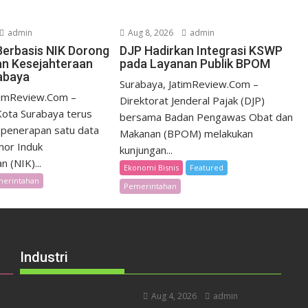
admin
Aug 8, 2026
admin
Berbasis NIK Dorong
DJP Hadirkan Integrasi KSWP
n Kesejahteraan
pada Layanan Publik BPOM
abaya
Surabaya, JatimReview.Com –
timReview.Com –
Direktorat Jenderal Pajak (DJP)
ota Surabaya terus
bersama Badan Pengawas Obat dan
penerapan satu data
Makanan (BPOM) melakukan
mor Induk
kunjungan...
 (NIK)...
Ekonomi Bisnis
Featured
erintahan
Pemerintahan
Industri
Aug 4, 2026
admin