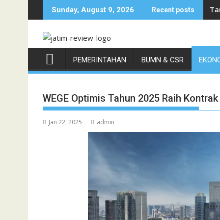
Skip
Ta
Sunday, August 9, 2026
Recent posts
to
content
PEMERINTAHAN
BUMN & CSR
EKONO
WEGE Optimis Tahun 2025 Raih Kontrak P
Jan 22, 2025
admin