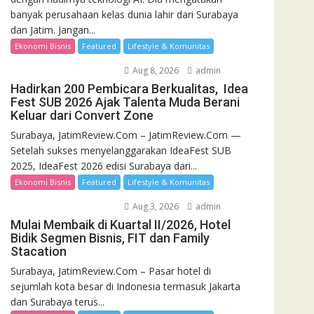
banyak perusahaan kelas dunia lahir dari Surabaya
dan Jatim. Jangan...
Ekonomi Bisnis
Featured
Lifestyle & Komunitas
Aug 8, 2026
admin
Hadirkan 200 Pembicara Berkualitas, Idea
Fest SUB 2026 Ajak Talenta Muda Berani
Keluar dari Convert Zone
Surabaya, JatimReview.Com – JatimReview.Com —
Setelah sukses menyelanggarakan IdeaFest SUB
2025, IdeaFest 2026 edisi Surabaya dari...
Ekonomi Bisnis
Featured
Lifestyle & Komunitas
Aug 3, 2026
admin
Mulai Membaik di Kuartal II/2026, Hotel
Bidik Segmen Bisnis, FIT dan Family
Stacation
Surabaya, JatimReview.Com – Pasar hotel di
sejumlah kota besar di Indonesia termasuk Jakarta
dan Surabaya terus...