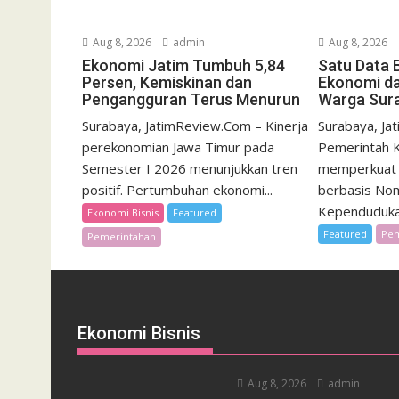
Aug 8, 2026
admin
Aug 8, 2026
Ekonomi Jatim Tumbuh 5,84
Satu Data 
Persen, Kemiskinan dan
Ekonomi da
Pengangguran Terus Menurun
Warga Sur
Surabaya, JatimReview.Com – Kinerja
Surabaya, Ja
perekonomian Jawa Timur pada
Pemerintah K
Semester I 2026 menunjukkan tren
memperkuat 
positif. Pertumbuhan ekonomi...
berbasis No
Kependudukan
Ekonomi Bisnis
Featured
Featured
Pem
Pemerintahan
Ekonomi Bisnis
Aug 8, 2026
admin