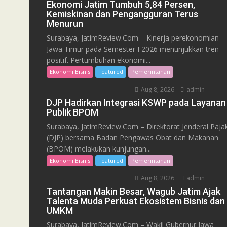
Ekonomi Jatim Tumbuh 5,84 Persen,
Kemiskinan dan Pengangguran Terus
Menurun
Surabaya, JatimReview.Com – Kinerja perekonomian
Jawa Timur pada Semester I 2026 menunjukkan tren
positif. Pertumbuhan ekonomi...
Ekonomi Bisnis
Featured
Pemerintahan
Aug 8, 2026
admin
DJP Hadirkan Integrasi KSWP pada Layanan
Publik BPOM
Surabaya, JatimReview.Com – Direktorat Jenderal Paja
(DJP) bersama Badan Pengawas Obat dan Makanan
(BPOM) melakukan kunjungan...
Ekonomi Bisnis
Featured
Pemerintahan
Aug 8, 2026
admin
Tantangan Makin Besar, Wagub Jatim Ajak
Talenta Muda Perkuat Ekosistem Bisnis dan
UMKM
Surabaya, JatimReview.Com – Wakil Gubernur Jawa