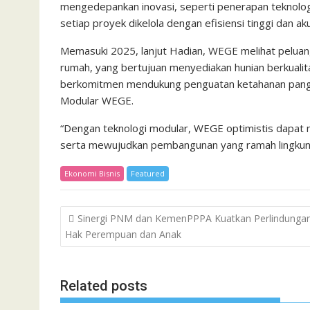
mengedepankan inovasi, seperti penerapan teknolog
setiap proyek dikelola dengan efisiensi tinggi dan ak
Memasuki 2025, lanjut Hadian, WEGE melihat peluan
rumah, yang bertujuan menyediakan hunian berkualita
berkomitmen mendukung penguatan ketahanan pangan
Modular WEGE.
“Dengan teknologi modular, WEGE optimistis dapat
serta mewujudkan pembangunan yang ramah lingkung
Ekonomi Bisnis
Featured
Post
Sinergi PNM dan KemenPPPA Kuatkan Perlindunga
navigation
Hak Perempuan dan Anak
Related posts