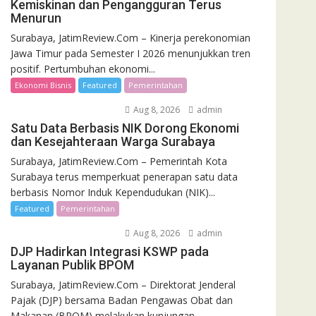
Kemiskinan dan Pengangguran Terus
Menurun
Surabaya, JatimReview.Com – Kinerja perekonomian
Jawa Timur pada Semester I 2026 menunjukkan tren
positif. Pertumbuhan ekonomi...
Ekonomi Bisnis
Featured
Pemerintahan
Aug 8, 2026
admin
Satu Data Berbasis NIK Dorong Ekonomi
dan Kesejahteraan Warga Surabaya
Surabaya, JatimReview.Com – Pemerintah Kota
Surabaya terus memperkuat penerapan satu data
berbasis Nomor Induk Kependudukan (NIK)...
Featured
Pemerintahan
Aug 8, 2026
admin
DJP Hadirkan Integrasi KSWP pada
Layanan Publik BPOM
Surabaya, JatimReview.Com – Direktorat Jenderal
Pajak (DJP) bersama Badan Pengawas Obat dan
Makanan (BPOM) melakukan kunjungan...