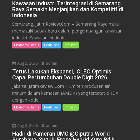
Kawasan Industri Terintegrasi di Semarang
Raya Semakin Menjanjikan dan Kompetitif di
Indonesia
Semarang, JatimReview.Com – Semarang Raya mulai
memasuki babak baru dalam pengembangan kawasan
industri. Kawasan ini tidak...
Ekonomi Bisnis
Featured
Industri
Aug 2, 2026
admin
Terus Lakukan Ekspansi, CLEO Optimis
Capai Pertumbuhan Double Digit 2026
Jakarta, JatimReview.Com – Emiten produsen air
minum dalam kemasan (AMDK) yang tercatat di IDX
dengan kode...
Ekonomi Bisnis
Featured
Industri
Aug 2, 2026
admin
Hadir di Pameran UMC @Ciputra World
Surabaya, Suzuki Fronx Hybrid Kuro Bdik