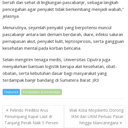
bersih dan sehat di lingkungan pascabanjir, sebagai langkah
pencegahan agar penyakit tidak berkembang menjadi wabah,”
jelasnya.
Menurutnya, sejumlah penyakit yang berpotensi muncul
pascabanjir antara lain demam berdarah, diare, infeksi saluran
pernapasan akut, penyakit kulit, leptospirosis, serta gangguan
kesehatan mental pada korban bencana.
Selain mengirim tenaga medis, Universitas Ciputra juga
menyalurkan bantuan logistik berupa alat kesehatan, obat-
obatan, serta kebutuhan dasar bagi masyarakat yang
terdampak banjir bandang di Sumatera Barat. JR3
Featured
Pendidikan & Kesehatan
Post
Pelindo Prediksi Arus
Wali Kota Mojokerto Dorong
navigation
Penumpang Kapal Laut di
IKM dan UKM Perluas Pasar
Tanjung Perak Naik 5 Persen
hingga Mancanegara