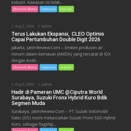
industri. Kawasan ini tidak...
Ekonomi Bisnis
Featured
Industri
Aug 2, 2026
admin
Terus Lakukan Ekspansi, CLEO Optimis
Capai Pertumbuhan Double Digit 2026
Jakarta, JatimReview.Com – Emiten produsen air
minum dalam kemasan (AMDK) yang tercatat di IDX
dengan kode...
Ekonomi Bisnis
Featured
Industri
Aug 2, 2026
admin
Hadir di Pameran UMC @Ciputra World
Surabaya, Suzuki Fronx Hybrid Kuro Bdik
Segmen Muda
Surabaya, JatimReview.Com – PT Suzuki Indomobil
Sales (SIS) resmi meluncurkan Suzuki Fronx SGX Hybrid
Kuro, sebagai flagship...
Ekonomi Bisnis
Featured
Industri