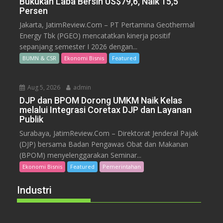
Bukukan Laba Bersih US$79,6, Naik 15,5
Persen
Jakarta, JatimReview.Com – PT Pertamina Geothermal
Energy Tbk (PGEO) mencatatkan kinerja positif
sepanjang semester I 2026 dengan...
BUMN & CSR
Ekonomi Bisnis
Featured
Aug 5, 2026
admin
DJP dan BPOM Dorong UMKM Naik Kelas
melalui Integrasi Coretax DJP dan Layanan
Publik
Surabaya, JatimReview.Com – Direktorat Jenderal Pajak
(DJP) bersama Badan Pengawas Obat dan Makanan
(BPOM) menyelenggarakan Seminar...
Ekonomi Bisnis
Featured
Pemerintahan
Industri