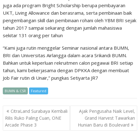
juga ada program Bright Scholarship berupa pembayaran
UKT, Living Allowance dan berasrama, serta pembinaan baik
pengembangan skill dan pembinaan rohani oleh YBM BRI sejak
tahun 2017 sampai sekarang dengan jumlah mahasiswa
sekitar 131 orang per tahun
“Kami juga rutin menggelar Seminar nasional antara BUMN,
BRI dan Universitas Airlangga dalam acara Srikandi BUMN.
Bahkan untuk keperluan rekruitmen calon pegawai BRI setiap
tahun, kami bekerjasama dengan DPKKA dengan membuat
Job Fair rutin di Unair,” pungkas Setiyarta JR7
BUMN & CSR
Featured
Post
CitraLand Surabaya Kembali
Ajak Pengusaha Naik Level,
navigation
Rilis Ruko Paling Cuan, ONE
Grand Harvest Tawarkan
Arcade Phase 3
Hunian Baru di Boulevard