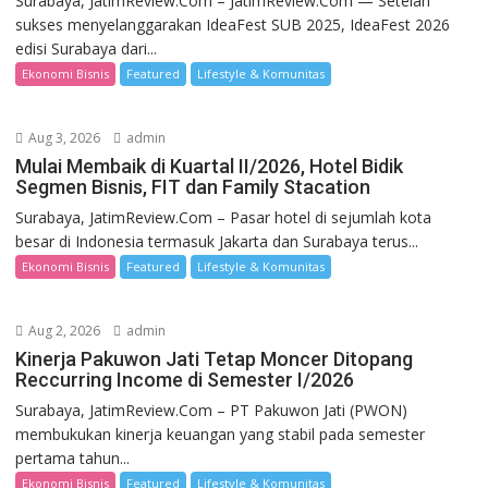
Surabaya, JatimReview.Com – JatimReview.Com — Setelah
sukses menyelanggarakan IdeaFest SUB 2025, IdeaFest 2026
edisi Surabaya dari...
Ekonomi Bisnis
Featured
Lifestyle & Komunitas
Aug 3, 2026
admin
Mulai Membaik di Kuartal II/2026, Hotel Bidik
Segmen Bisnis, FIT dan Family Stacation
Surabaya, JatimReview.Com – Pasar hotel di sejumlah kota
besar di Indonesia termasuk Jakarta dan Surabaya terus...
Ekonomi Bisnis
Featured
Lifestyle & Komunitas
Aug 2, 2026
admin
Kinerja Pakuwon Jati Tetap Moncer Ditopang
Reccurring Income di Semester I/2026
Surabaya, JatimReview.Com – PT Pakuwon Jati (PWON)
membukukan kinerja keuangan yang stabil pada semester
pertama tahun...
Ekonomi Bisnis
Featured
Lifestyle & Komunitas