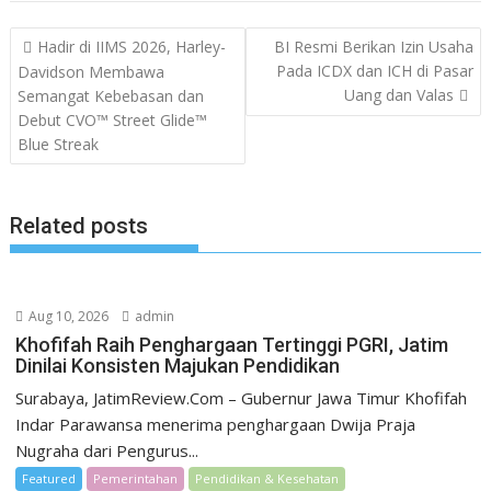
Post
Hadir di IIMS 2026, Harley-
BI Resmi Berikan Izin Usaha
navigation
Pada ICDX dan ICH di Pasar
Davidson Membawa
Uang dan Valas
Semangat Kebebasan dan
Debut CVO™ Street Glide™
Blue Streak
Related posts
Aug 10, 2026
admin
Khofifah Raih Penghargaan Tertinggi PGRI, Jatim
Dinilai Konsisten Majukan Pendidikan
Surabaya, JatimReview.Com – Gubernur Jawa Timur Khofifah
Indar Parawansa menerima penghargaan Dwija Praja
Nugraha dari Pengurus...
Featured
Pemerintahan
Pendidikan & Kesehatan