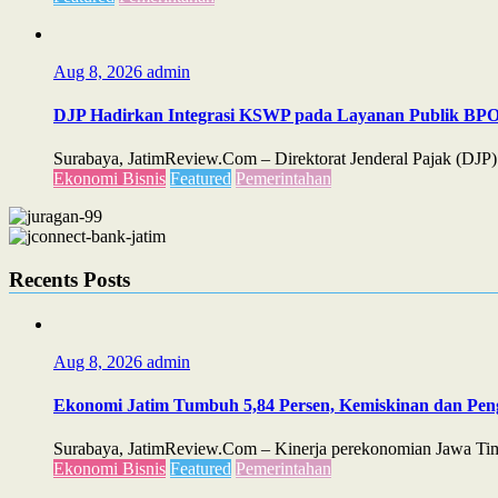
Aug 8, 2026
admin
DJP Hadirkan Integrasi KSWP pada Layanan Publik B
Surabaya, JatimReview.Com – Direktorat Jenderal Pajak (D
Ekonomi Bisnis
Featured
Pemerintahan
Recents Posts
Aug 8, 2026
admin
Ekonomi Jatim Tumbuh 5,84 Persen, Kemiskinan dan Pe
Surabaya, JatimReview.Com – Kinerja perekonomian Jawa Timu
Ekonomi Bisnis
Featured
Pemerintahan