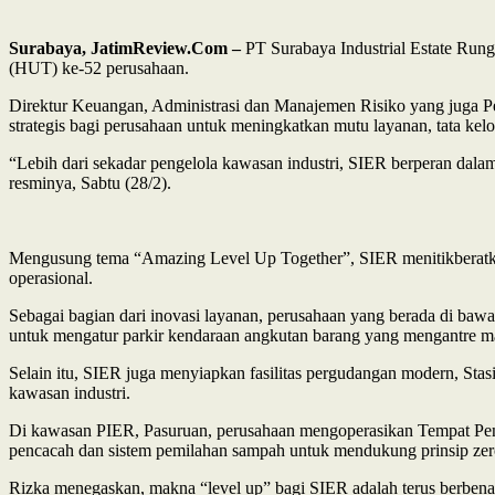
Surabaya, JatimReview.Com –
PT Surabaya Industrial Estate Rung
(HUT) ke-52 perusahaan.
Direktur Keuangan, Administrasi dan Manajemen Risiko yang juga P
strategis bagi perusahaan untuk meningkatkan mutu layanan, tata kelo
“Lebih dari sekadar pengelola kawasan industri, SIER berperan da
resminya, Sabtu (28/2).
Mengusung tema “Amazing Level Up Together”, SIER menitikberatkan tr
operasional.
Sebagai bagian dari inovasi layanan, perusahaan yang berada di baw
untuk mengatur parkir kendaraan angkutan barang yang mengantre masu
Selain itu, SIER juga menyiapkan fasilitas pergudangan modern, Sta
kawasan industri.
Di kawasan PIER, Pasuruan, perusahaan mengoperasikan Tempat Pengo
pencacah dan sistem pemilahan sampah untuk mendukung prinsip zero 
Rizka menegaskan, makna “level up” bagi SIER adalah terus berbenah