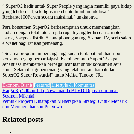
“ SuperO2 hadir untuk Super People yang ingin memilki gaya hidup
yang lebih sehat, sekaligus membantu tubuh untuk bisa #
Recharge100Persen secara maksimal,” ungkapnya.
Para konsumen SuperO2 berkesempatan untuk memenangkan
hadiah dengan total ratusan juta rupiah yang terdiri dari 2 motor
listrik, 5 sepeda listrik, 5 handphone gaming, 5 smart TV, serta saldo
e-wallet bagi ratusan pemenang.
“Selama program ini berlangsung, sudah terdapat puluhan ribu
konsumen yang berpartisipasi. Kami berharap SuperO2 dapat
senantiasa memberikan berbagai manfaat untuk konsumen setia
kami. Selamat bagi pemenang yang telah meraih hadiah dari
SuperO2 Super Rewards!” tutup Melisa Tanoko. JR1
Ekonomi Bisnis
Featured
Lifestyle & Komunitas
Post
Harga Rp 500-an Juta, New Juanda BLVD Dipasarkan Incar
Segmen Milenial
navigation
Pemilik Properti Diharapkan Menerapkan Strategi Untuk Menarik
dan Mempertahankan Penyewa
Related posts