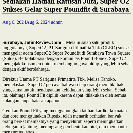
Sediakan Hadiah Ratusan Juta, Super O2
Sukses Gelar Super Poundfit di Surabaya
Aug 6, 2024
Aug 6, 2024
admin
Surabaya, JatimReview.Com –
Melalui salah satu produk
unggulannya, SuperO2, PT Sariguna Primatirta Tbk (CLEO) sukses
menggelar acara SuperO2 Super Poundfit di Surabaya Town Square
(Sutos). Berkolaborasi dengan komunitas Pound Bonex, SuperO2
mengajak konsumen untuk membangun gaya hidup yang lebih sehat
dengan aktif berolahraga.
Direktur Utama PT Sariguna Primatirta Tbk, Melisa Tanoko,
menjelaskan, SuperO2 percaya bahwa setiap orang memiliki hak
yang sama untuk mendapatkan kehidupan yang lebih sehat. Sebab
itu, olahraga Pound Fit dipilih karena dapat dilakukan oleh semua
kalangan tanpa batasan apapun.
Gerakan Pound Fit yang menggabungkan latihan kardio, kekuatan
dan core menggunakan Ripstix, telah menarik perhatian banyak
orang berkat manfaatnya yang menyeluruh seperti meningkatkan
kebugaran jantung, merangsang pembentukan otot, dan membantu
mengurangi stres.