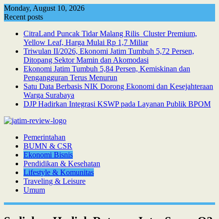
Skip
Monday, August 10, 2026
to
Recent posts
content
CitraLand Puncak Tidar Malang Rilis Cluster Premium,
Yellow Leaf, Harga Mulai Rp 1,7 Miliar
Triwulan II/2026, Ekonomi Jatim Tumbuh 5,72 Persen,
Ditopang Sektor Mamin dan Akomodasi
Ekonomi Jatim Tumbuh 5,84 Persen, Kemiskinan dan
Pengangguran Terus Menurun
Satu Data Berbasis NIK Dorong Ekonomi dan Kesejahteraan
Warga Surabaya
DJP Hadirkan Integrasi KSWP pada Layanan Publik BPOM
Pemerintahan
BUMN & CSR
Ekonomi Bisnis
Pendidikan & Kesehatan
Lifestyle & Komunitas
Traveling & Leisure
Umum