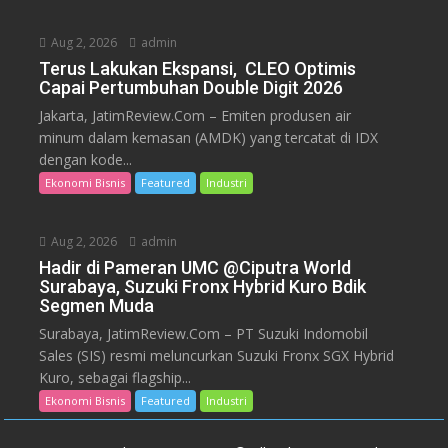
Aug 2, 2026
admin
Terus Lakukan Ekspansi, CLEO Optimis
Capai Pertumbuhan Double Digit 2026
Jakarta, JatimReview.Com – Emiten produsen air
minum dalam kemasan (AMDK) yang tercatat di IDX
dengan kode...
Ekonomi Bisnis
Featured
Industri
Aug 2, 2026
admin
Hadir di Pameran UMC @Ciputra World
Surabaya, Suzuki Fronx Hybrid Kuro Bdik
Segmen Muda
Surabaya, JatimReview.Com – PT Suzuki Indomobil
Sales (SIS) resmi meluncurkan Suzuki Fronx SGX Hybrid
Kuro, sebagai flagship...
Ekonomi Bisnis
Featured
Industri