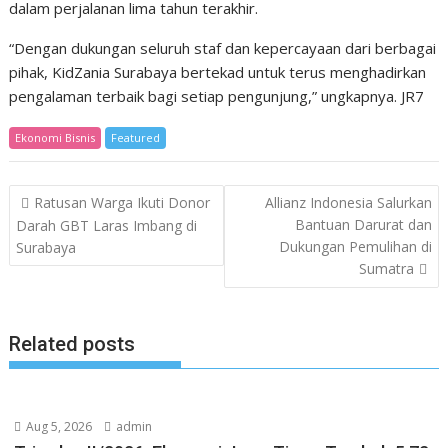
dalam perjalanan lima tahun terakhir.
“Dengan dukungan seluruh staf dan kepercayaan dari berbagai
pihak, KidZania Surabaya bertekad untuk terus menghadirkan
pengalaman terbaik bagi setiap pengunjung,” ungkapnya. JR7
Ekonomi Bisnis
Featured
Post
Ratusan Warga Ikuti Donor
Allianz Indonesia Salurkan
navigation
Bantuan Darurat dan
Darah GBT Laras Imbang di
Dukungan Pemulihan di
Surabaya
Sumatra
Related posts
Aug 5, 2026
admin