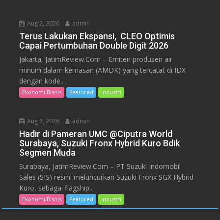
Aug 2, 2026
admin
Terus Lakukan Ekspansi, CLEO Optimis
Capai Pertumbuhan Double Digit 2026
Jakarta, JatimReview.Com – Emiten produsen air
minum dalam kemasan (AMDK) yang tercatat di IDX
dengan kode...
Ekonomi Bisnis
Featured
Industri
Aug 2, 2026
admin
Hadir di Pameran UMC @Ciputra World
Surabaya, Suzuki Fronx Hybrid Kuro Bdik
Segmen Muda
Surabaya, JatimReview.Com – PT Suzuki Indomobil
Sales (SIS) resmi meluncurkan Suzuki Fronx SGX Hybrid
Kuro, sebagai flagship...
Ekonomi Bisnis
Featured
Industri