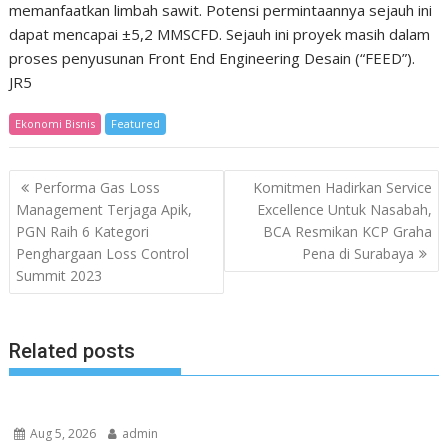
memanfaatkan limbah sawit. Potensi permintaannya sejauh ini
dapat mencapai ±5,2 MMSCFD. Sejauh ini proyek masih dalam
proses penyusunan Front End Engineering Desain (“FEED”).
JR5
Ekonomi Bisnis
Featured
Post
Performa Gas Loss
Komitmen Hadirkan Service
navigation
Management Terjaga Apik,
Excellence Untuk Nasabah,
PGN Raih 6 Kategori
BCA Resmikan KCP Graha
Penghargaan Loss Control
Pena di Surabaya
Summit 2023
Related posts
Aug 5, 2026
admin