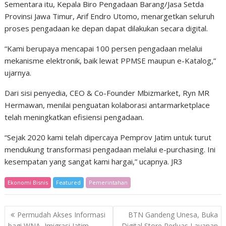
Sementara itu, Kepala Biro Pengadaan Barang/Jasa Setda
Provinsi Jawa Timur, Arif Endro Utomo, menargetkan seluruh
proses pengadaan ke depan dapat dilakukan secara digital.
“Kami berupaya mencapai 100 persen pengadaan melalui
mekanisme elektronik, baik lewat PPMSE maupun e-Katalog,”
ujarnya.
Dari sisi penyedia, CEO & Co-Founder Mbizmarket, Ryn MR
Hermawan, menilai penguatan kolaborasi antarmarketplace
telah meningkatkan efisiensi pengadaan.
“Sejak 2020 kami telah dipercaya Pemprov Jatim untuk turut
mendukung transformasi pengadaan melalui e-purchasing. Ini
kesempatan yang sangat kami hargai,” ucapnya. JR3
Ekonomi Bisnis
Featured
Pemerintahan
Post
Permudah Akses Informasi
BTN Gandeng Unesa, Buka
navigation
bagi WNA, Imigrasi Jatim
Digital Store Perluas Layanan