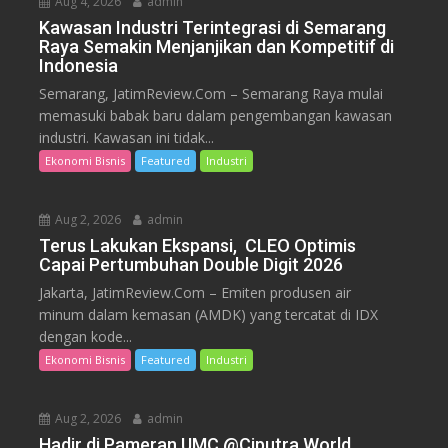
Aug 4, 2026
admin
Kawasan Industri Terintegrasi di Semarang
Raya Semakin Menjanjikan dan Kompetitif di
Indonesia
Semarang, JatimReview.Com – Semarang Raya mulai
memasuki babak baru dalam pengembangan kawasan
industri. Kawasan ini tidak...
Ekonomi Bisnis
Featured
Industri
Aug 2, 2026
admin
Terus Lakukan Ekspansi, CLEO Optimis
Capai Pertumbuhan Double Digit 2026
Jakarta, JatimReview.Com – Emiten produsen air
minum dalam kemasan (AMDK) yang tercatat di IDX
dengan kode...
Ekonomi Bisnis
Featured
Industri
Aug 2, 2026
admin
Hadir di Pameran UMC @Ciputra World