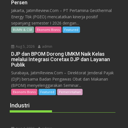
Persen
Jakarta, JatimReview.Com – PT Pertamina Geothermal
Energy Tbk (PGEO) mencatatkan kinerja positif
sepanjang semester I 2026 dengan...
BUMN & CSR
Ekonomi Bisnis
Featured
Aug 5, 2026
admin
DJP dan BPOM Dorong UMKM Naik Kelas
melalui Integrasi Coretax DJP dan Layanan
Publik
Surabaya, JatimReview.Com – Direktorat Jenderal Pajak
(DJP) bersama Badan Pengawas Obat dan Makanan
(BPOM) menyelenggarakan Seminar...
Ekonomi Bisnis
Featured
Pemerintahan
Industri