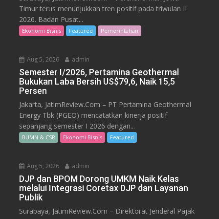
Timur terus menunjukkan tren positif pada triwulan II
2026. Badan Pusat...
Ekonomi Bisnis
Featured
Pemerintahan
Aug 5, 2026
admin
Semester I/2026, Pertamina Geothermal
Bukukan Laba Bersih US$79,6, Naik 15,5
Persen
Jakarta, JatimReview.Com – PT Pertamina Geothermal
Energy Tbk (PGEO) mencatatkan kinerja positif
sepanjang semester I 2026 dengan...
BUMN & CSR
Ekonomi Bisnis
Featured
Aug 5, 2026
admin
DJP dan BPOM Dorong UMKM Naik Kelas
melalui Integrasi Coretax DJP dan Layanan
Publik
Surabaya, JatimReview.Com – Direktorat Jenderal Pajak