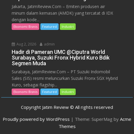
Jakarta, JatimReview.Com – Emiten produsen air
minum dalam kemasan (AMDK) yang tercatat di IDX
dengan kode...
Ekonomi Bisnis
Featured
Industri
Aug 2, 2026
admin
Hadir di Pameran UMC @Ciputra World
Surabaya, Suzuki Fronx Hybrid Kuro Bdik
Segmen Muda
Surabaya, JatimReview.Com – PT Suzuki Indomobil
Sales (SIS) resmi meluncurkan Suzuki Fronx SGX Hybrid
Kuro, sebagai flagship...
Ekonomi Bisnis
Featured
Industri
Copyright Jatim Review © All rights reserved
Proudly powered by WordPress
|
Theme: SuperMag by
Acme
Themes