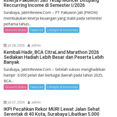
Kinerja Pakuwon Jati Tetap Moncer Ditopang
Reccurring Income di Semester I/2026
Surabaya, JatimReview.Com – PT Pakuwon Jati (PWON)
membukukan kinerja keuangan yang stabil pada semester
pertama tahun...
Ekonomi Bisnis
Featured
Lifestyle & Komunitas
Jul 28, 2026
admin
Kembali Hadir, BCA CitraLand Marathon 2026
Sediakan Hadiah Lebih Besar dan Peserta Lebih
Banyak
Surabaya, JatimReview.Com – Setelah sukses menghadirkan
hampir 6.000 pelari dari berbagai daerah pada tahun 2025,
BCA...
Ekonomi Bisnis
Featured
Lifestyle & Komunitas
Jul 27, 2026
admin
IKPI Pecahkan Rekor MURI Lewat Jalan Sehat
Serentak di 40 Kota, Surabaya Libatkan 5.000