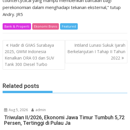
countercyclical yang mampu memberikan bantalan bagi
perekonomian dalam menghadapi tekanan eksternal,” tutup
Andry. JR5
Bank & Properti
Ekonomi Bisnis
Featured
Post
Hadir di GIIAS Surabaya
Intiland Lunasi Sukuk Ijarah
navigation
2025, GWM Indonesia
Berkelanjutan I Tahap II Tahun
Kenalkan ORA 03 dan SUV
2022
Tank 300 Diesel Turbo
Related posts
Aug 5, 2026
admin
Triwulan II/2026, Ekonomi Jawa Timur Tumbuh 5,72
Persen, Tertinggi di Pulau Ja