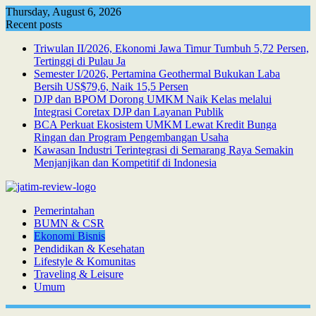
Skip
Thursday, August 6, 2026
to
Recent posts
content
Triwulan II/2026, Ekonomi Jawa Timur Tumbuh 5,72 Persen,
Tertinggi di Pulau Ja
Semester I/2026, Pertamina Geothermal Bukukan Laba
Bersih US$79,6, Naik 15,5 Persen
DJP dan BPOM Dorong UMKM Naik Kelas melalui
Integrasi Coretax DJP dan Layanan Publik
BCA Perkuat Ekosistem UMKM Lewat Kredit Bunga
Ringan dan Program Pengembangan Usaha
Kawasan Industri Terintegrasi di Semarang Raya Semakin
Menjanjikan dan Kompetitif di Indonesia
Pemerintahan
BUMN & CSR
Ekonomi Bisnis
Pendidikan & Kesehatan
Lifestyle & Komunitas
Traveling & Leisure
Umum