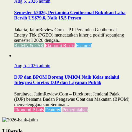
Aug 5, 2026
admin
Semester I/2026, Pertamina Geothermal Bukukan Laba
Bersih US$79,6, Naik 15,5 Persen
Jakarta, JatimReview.Com – PT Pertamina Geothermal
Energy Tbk (PGEO) mencatatkan kinerja positif sepanjang
semester I 2026 dengan...
BUMN & CSR
Ekonomi Bisnis
Featured
Aug 5, 2026
admin
DJP dan BPOM Dorong UMKM Naik Kelas melalui
Integrasi Coretax DJP dan Layanan Publik
Surabaya, JatimReview.Com – Direktorat Jenderal Pajak
(DJP) bersama Badan Pengawas Obat dan Makanan (BPOM)
menyelenggarakan Seminar...
Ekonomi Bisnis
Featured
Pemerintahan
Lifestyle