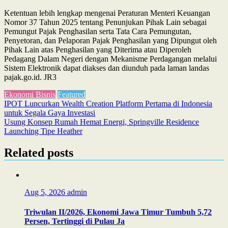
Ketentuan lebih lengkap mengenai Peraturan Menteri Keuangan
Nomor 37 Tahun 2025 tentang Penunjukan Pihak Lain sebagai
Pemungut Pajak Penghasilan serta Tata Cara Pemungutan,
Penyetoran, dan Pelaporan Pajak Penghasilan yang Dipungut oleh
Pihak Lain atas Penghasilan yang Diterima atau Diperoleh
Pedagang Dalam Negeri dengan Mekanisme Perdagangan melalui
Sistem Elektronik dapat diakses dan diunduh pada laman landas
pajak.go.id. JR3
Ekonomi Bisnis
Featured
Post
IPOT Luncurkan Wealth Creation Platform Pertama di Indonesia
untuk Segala Gaya Investasi
navigation
Usung Konsep Rumah Hemat Energi, Springville Residence
Launching Tipe Heather
Related posts
Aug 5, 2026
admin
Triwulan II/2026, Ekonomi Jawa Timur Tumbuh 5,72
Persen, Tertinggi di Pulau Ja