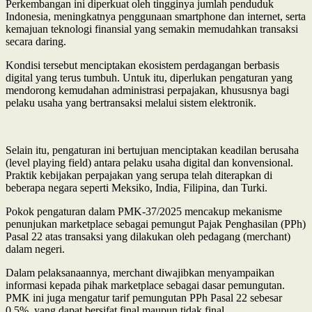
Perkembangan ini diperkuat oleh tingginya jumlah penduduk
Indonesia, meningkatnya penggunaan smartphone dan internet, serta
kemajuan teknologi finansial yang semakin memudahkan transaksi
secara daring.
Kondisi tersebut menciptakan ekosistem perdagangan berbasis
digital yang terus tumbuh. Untuk itu, diperlukan pengaturan yang
mendorong kemudahan administrasi perpajakan, khususnya bagi
pelaku usaha yang bertransaksi melalui sistem elektronik.
Selain itu, pengaturan ini bertujuan menciptakan keadilan berusaha
(level playing field) antara pelaku usaha digital dan konvensional.
Praktik kebijakan perpajakan yang serupa telah diterapkan di
beberapa negara seperti Meksiko, India, Filipina, dan Turki.
Pokok pengaturan dalam PMK-37/2025 mencakup mekanisme
penunjukan marketplace sebagai pemungut Pajak Penghasilan (PPh)
Pasal 22 atas transaksi yang dilakukan oleh pedagang (merchant)
dalam negeri.
Dalam pelaksanaannya, merchant diwajibkan menyampaikan
informasi kepada pihak marketplace sebagai dasar pemungutan.
PMK ini juga mengatur tarif pemungutan PPh Pasal 22 sebesar
0,5%, yang dapat bersifat final maupun tidak final.