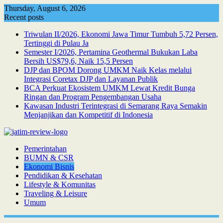
Skip
Thursday, August 6, 2026
to
Recent posts
content
Triwulan II/2026, Ekonomi Jawa Timur Tumbuh 5,72 Persen,
Tertinggi di Pulau Ja
Semester I/2026, Pertamina Geothermal Bukukan Laba
Bersih US$79,6, Naik 15,5 Persen
DJP dan BPOM Dorong UMKM Naik Kelas melalui
Integrasi Coretax DJP dan Layanan Publik
BCA Perkuat Ekosistem UMKM Lewat Kredit Bunga
Ringan dan Program Pengembangan Usaha
Kawasan Industri Terintegrasi di Semarang Raya Semakin
Menjanjikan dan Kompetitif di Indonesia
Pemerintahan
BUMN & CSR
Ekonomi Bisnis
Pendidikan & Kesehatan
Lifestyle & Komunitas
Traveling & Leisure
Umum