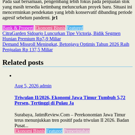
Pada saat bersamaan, pengembang lebih fokus pada penjualan stok
yang masih tersedia ketimbang meluncurkan proyek baru. Situasi ini
mencerminkan pendekatan yang lebih konservatif dibanding periode
agresif sebelum pandemi.
jr1
Bank & Properti
Ekonomi Bisnis
Featured
Post
CitraGarden Sidoarjo Luncurkan Tipe Victoria, Bidik Segmen
Hunian Premium Rp7-9 Miliar
navigation
Demand Missroll Meningkat, Betonjaya Optimis Tahun 2026 Raih
Penjualan Rp 137,5 Miliar
Related posts
Aug 5, 2026
admin
Triwulan II/2026, Ekonomi Jawa Timur Tumbuh 5,72
Persen, Tertinggi di Pulau Ja
Surabaya, JatimReview.Com – Perekonomian Jawa Timur
terus menunjukkan tren positif pada triwulan II 2026. Badan
Pusat...
Ekonomi Bisnis
Featured
Pemerintahan