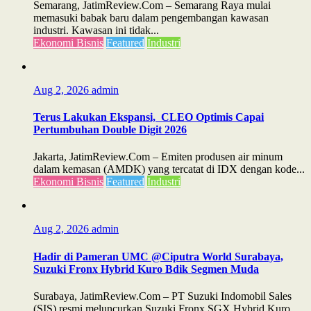
Semarang, JatimReview.Com – Semarang Raya mulai
memasuki babak baru dalam pengembangan kawasan
industri. Kawasan ini tidak...
Ekonomi Bisnis
Featured
Industri
Aug 2, 2026
admin
Terus Lakukan Ekspansi, CLEO Optimis Capai
Pertumbuhan Double Digit 2026
Jakarta, JatimReview.Com – Emiten produsen air minum
dalam kemasan (AMDK) yang tercatat di IDX dengan kode...
Ekonomi Bisnis
Featured
Industri
Aug 2, 2026
admin
Hadir di Pameran UMC @Ciputra World Surabaya,
Suzuki Fronx Hybrid Kuro Bdik Segmen Muda
Surabaya, JatimReview.Com – PT Suzuki Indomobil Sales
(SIS) resmi meluncurkan Suzuki Fronx SGX Hybrid Kuro,