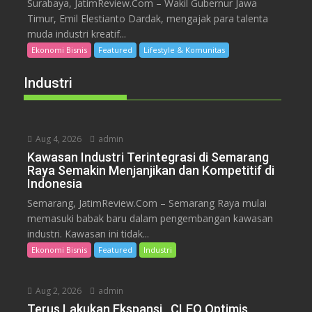
Surabaya, JatimReview.Com – Wakil Gubernur Jawa
Timur, Emil Elestianto Dardak, mengajak para talenta
muda industri kreatif...
Ekonomi Bisnis
Featured
Lifestyle & Komunitas
Industri
Aug 4, 2026
admin
Kawasan Industri Terintegrasi di Semarang
Raya Semakin Menjanjikan dan Kompetitif di
Indonesia
Semarang, JatimReview.Com – Semarang Raya mulai
memasuki babak baru dalam pengembangan kawasan
industri. Kawasan ini tidak...
Ekonomi Bisnis
Featured
Industri
Aug 2, 2026
admin
Terus Lakukan Ekspansi, CLEO Optimis