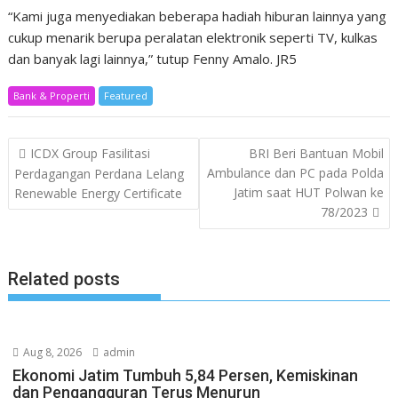
“Kami juga menyediakan beberapa hadiah hiburan lainnya yang
cukup menarik berupa peralatan elektronik seperti TV, kulkas
dan banyak lagi lainnya,” tutup Fenny Amalo. JR5
Bank & Properti
Featured
Post
ICDX Group Fasilitasi
BRI Beri Bantuan Mobil
navigation
Ambulance dan PC pada Polda
Perdagangan Perdana Lelang
Jatim saat HUT Polwan ke
Renewable Energy Certificate
78/2023
Related posts
Aug 8, 2026
admin
Ekonomi Jatim Tumbuh 5,84 Persen, Kemiskinan
dan Pengangguran Terus Menurun