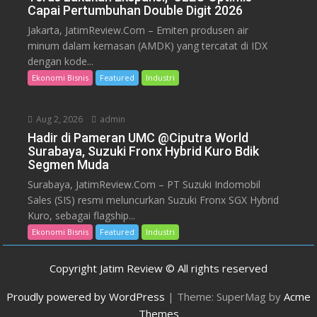
Capai Pertumbuhan Double Digit 2026
Jakarta, JatimReview.Com – Emiten produsen air
minum dalam kemasan (AMDK) yang tercatat di IDX
dengan kode...
Ekonomi Bisnis
Featured
Industri
Aug 2, 2026
admin
Hadir di Pameran UMC @Ciputra World
Surabaya, Suzuki Fronx Hybrid Kuro Bdik
Segmen Muda
Surabaya, JatimReview.Com – PT Suzuki Indomobil
Sales (SIS) resmi meluncurkan Suzuki Fronx SGX Hybrid
Kuro, sebagai flagship...
Ekonomi Bisnis
Featured
Industri
Copyright Jatim Review © All rights reserved
Proudly powered by WordPress
|
Theme: SuperMag by
Acme
Themes