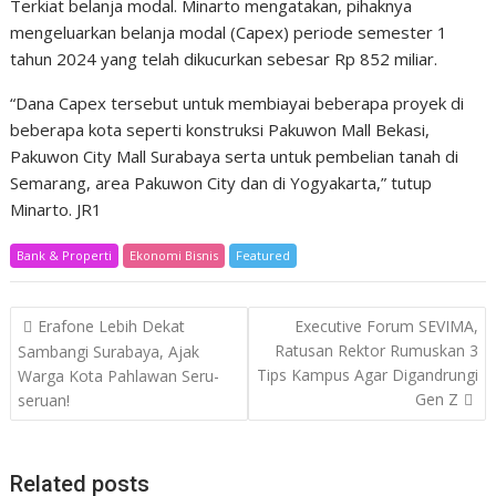
Terkiat belanja modal. Minarto mengatakan, pihaknya
mengeluarkan belanja modal (Capex) periode semester 1
tahun 2024 yang telah dikucurkan sebesar Rp 852 miliar.
“Dana Capex tersebut untuk membiayai beberapa proyek di
beberapa kota seperti konstruksi Pakuwon Mall Bekasi,
Pakuwon City Mall Surabaya serta untuk pembelian tanah di
Semarang, area Pakuwon City dan di Yogyakarta,” tutup
Minarto. JR1
Bank & Properti
Ekonomi Bisnis
Featured
Post
Erafone Lebih Dekat
Executive Forum SEVIMA,
navigation
Ratusan Rektor Rumuskan 3
Sambangi Surabaya, Ajak
Tips Kampus Agar Digandrungi
Warga Kota Pahlawan Seru-
Gen Z
seruan!
Related posts