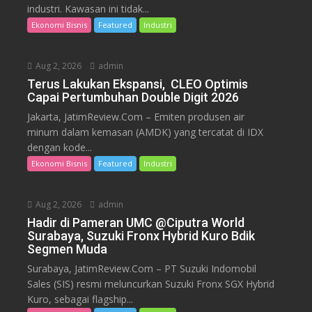
industri. Kawasan ini tidak...
Ekonomi Bisnis
Featured
Industri
Aug 2, 2026
admin
Terus Lakukan Ekspansi, CLEO Optimis
Capai Pertumbuhan Double Digit 2026
Jakarta, JatimReview.Com – Emiten produsen air
minum dalam kemasan (AMDK) yang tercatat di IDX
dengan kode...
Ekonomi Bisnis
Featured
Industri
Aug 2, 2026
admin
Hadir di Pameran UMC @Ciputra World
Surabaya, Suzuki Fronx Hybrid Kuro Bdik
Segmen Muda
Surabaya, JatimReview.Com – PT Suzuki Indomobil
Sales (SIS) resmi meluncurkan Suzuki Fronx SGX Hybrid
Kuro, sebagai flagship...