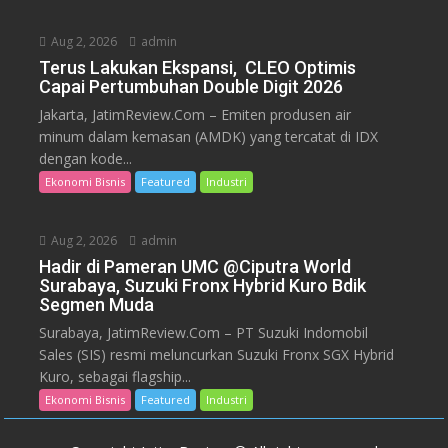
Aug 2, 2026
admin
Terus Lakukan Ekspansi, CLEO Optimis
Capai Pertumbuhan Double Digit 2026
Jakarta, JatimReview.Com – Emiten produsen air
minum dalam kemasan (AMDK) yang tercatat di IDX
dengan kode...
Ekonomi Bisnis
Featured
Industri
Aug 2, 2026
admin
Hadir di Pameran UMC @Ciputra World
Surabaya, Suzuki Fronx Hybrid Kuro Bdik
Segmen Muda
Surabaya, JatimReview.Com – PT Suzuki Indomobil
Sales (SIS) resmi meluncurkan Suzuki Fronx SGX Hybrid
Kuro, sebagai flagship...
Ekonomi Bisnis
Featured
Industri