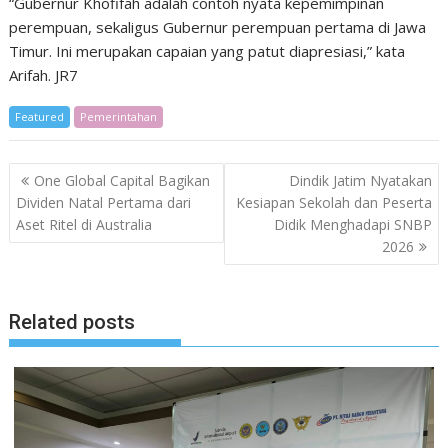
“Gubernur Khofifah adalah contoh nyata kepemimpinan
perempuan, sekaligus Gubernur perempuan pertama di Jawa
Timur. Ini merupakan capaian yang patut diapresiasi,” kata
Arifah. JR7
Featured
Pemerintahan
Post
One Global Capital Bagikan
Dindik Jatim Nyatakan
navigation
Dividen Natal Pertama dari
Kesiapan Sekolah dan Peserta
Aset Ritel di Australia
Didik Menghadapi SNBP
2026
Related posts