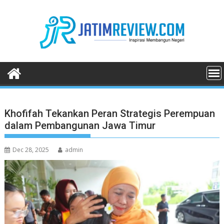
Skip
to
content
Khofifah Tekankan Peran Strategis Perempuan
dalam Pembangunan Jawa Timur
Dec 28, 2025
admin