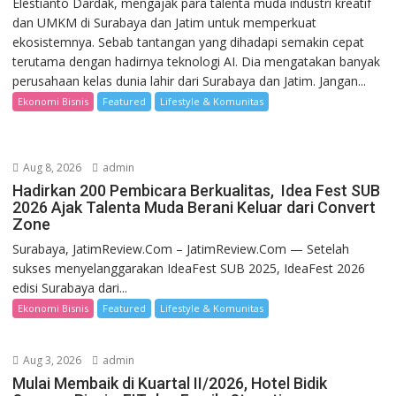
Elestianto Dardak, mengajak para talenta muda industri kreatif
dan UMKM di Surabaya dan Jatim untuk memperkuat
ekosistemnya. Sebab tantangan yang dihadapi semakin cepat
terutama dengan hadirnya teknologi AI. Dia mengatakan banyak
perusahaan kelas dunia lahir dari Surabaya dan Jatim. Jangan...
Ekonomi Bisnis
Featured
Lifestyle & Komunitas
Aug 8, 2026
admin
Hadirkan 200 Pembicara Berkualitas, Idea Fest SUB
2026 Ajak Talenta Muda Berani Keluar dari Convert
Zone
Surabaya, JatimReview.Com – JatimReview.Com — Setelah
sukses menyelanggarakan IdeaFest SUB 2025, IdeaFest 2026
edisi Surabaya dari...
Ekonomi Bisnis
Featured
Lifestyle & Komunitas
Aug 3, 2026
admin
Mulai Membaik di Kuartal II/2026, Hotel Bidik