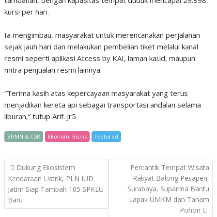
kursi per hari.
Ia mengimbau, masyarakat untuk merencanakan perjalanan
sejak jauh hari dan melakukan pembelian tiket melalui kanal
resmi seperti aplikasi Access by KAI, laman kai.id, maupun
mitra penjualan resmi lainnya.
“Terima kasih atas kepercayaan masyarakat yang terus
menjadikan kereta api sebagai transportasi andalan selama
liburan,” tutup Arif. Jr5
BUMN & CSR
Ekonomi Bisnis
Featured
Post
Dukung Ekosistem
Percantik Tempat Wisata
navigation
Rakyat Balong Pesapen,
Kendaraan Listrik, PLN IUD
Surabaya, Suparma Bantu
Jatim Siap Tambah 105 SPKLU
Lapak UMKM dan Tanam
Baru
Pohon