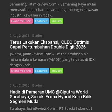
Semarang, JatimReview.Com – Semarang Raya mulai
memasuki babak baru dalam pengembangan kawasan
industri. Kawasan ini tidak...
Ekonomi Bisnis
Featured
Industri
Aug 2, 2026
admin
Terus Lakukan Ekspansi, CLEO Optimis
Capai Pertumbuhan Double Digit 2026
Jakarta, JatimReview.Com – Emiten produsen air
minum dalam kemasan (AMDK) yang tercatat di IDX
dengan kode...
Ekonomi Bisnis
Featured
Industri
Aug 2, 2026
admin
Hadir di Pameran UMC @Ciputra World
Surabaya, Suzuki Fronx Hybrid Kuro Bdik
Segmen Muda
Surabaya, JatimReview.Com – PT Suzuki Indomobil