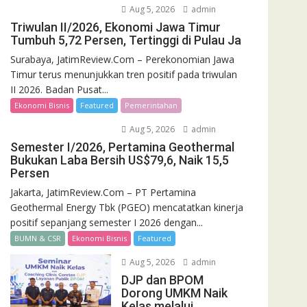
Aug 5, 2026
admin
Triwulan II/2026, Ekonomi Jawa Timur
Tumbuh 5,72 Persen, Tertinggi di Pulau Ja
Surabaya, JatimReview.Com – Perekonomian Jawa
Timur terus menunjukkan tren positif pada triwulan
II 2026. Badan Pusat...
Ekonomi Bisnis
Featured
Pemerintahan
Aug 5, 2026
admin
Semester I/2026, Pertamina Geothermal
Bukukan Laba Bersih US$79,6, Naik 15,5
Persen
Jakarta, JatimReview.Com – PT Pertamina
Geothermal Energy Tbk (PGEO) mencatatkan kinerja
positif sepanjang semester I 2026 dengan...
BUMN & CSR
Ekonomi Bisnis
Featured
Aug 5, 2026
admin
DJP dan BPOM
Dorong UMKM Naik
Kelas melalui