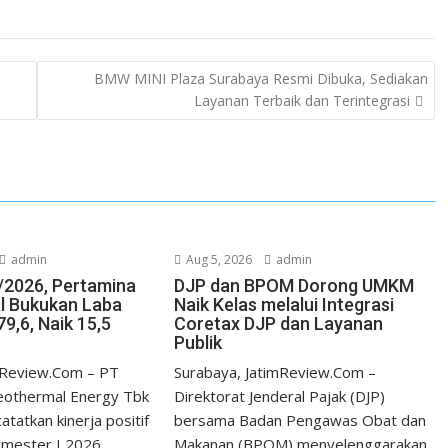
BMW MINI Plaza Surabaya Resmi Dibuka, Sediakan
Layanan Terbaik dan Terintegrasi
admin
Aug 5, 2026
admin
/2026, Pertamina
DJP dan BPOM Dorong UMKM
l Bukukan Laba
Naik Kelas melalui Integrasi
9,6, Naik 15,5
Coretax DJP dan Layanan
Publik
imReview.Com – PT
Surabaya, JatimReview.Com –
eothermal Energy Tbk
Direktorat Jenderal Pajak (DJP)
tatkan kinerja positif
bersama Badan Pengawas Obat dan
emester I 2026
Makanan (BPOM) menyelenggarakan