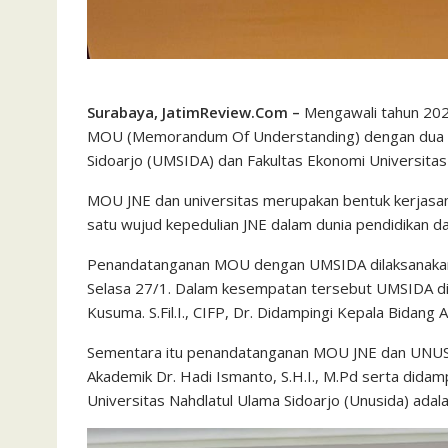
Surabaya, JatimReview.Com –
Mengawali tahun 202
MOU (Memorandum Of Understanding) dengan dua uni
Sidoarjo (UMSIDA) dan Fakultas Ekonomi Universita
MOU JNE dan universitas merupakan bentuk kerjasama
satu wujud kepedulian JNE dalam dunia pendidikan
Penandatanganan MOU dengan UMSIDA dilaksanakan 
Selasa 27/1. Dalam kesempatan tersebut UMSIDA diw
Kusuma. S.Fil.I., CIFP, Dr. Didampingi Kepala Bidan
Sementara itu penandatanganan MOU JNE dan UNUSIDA
Akademik Dr. Hadi Ismanto, S.H.I., M.Pd serta dida
Universitas Nahdlatul Ulama Sidoarjo (Unusida) adalah 