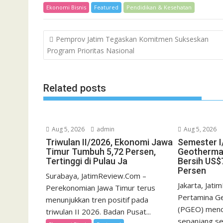
Ekonomi Bisnis
Featured
Pendidikan & Kesehatan
Post
Pemprov Jatim Tegaskan Komitmen Sukseskan
navigation
Program Prioritas Nasional
Related posts
Aug 5, 2026
admin
Aug 5, 2026
Triwulan II/2026, Ekonomi Jawa
Semester I
Timur Tumbuh 5,72 Persen,
Geotherma
Tertinggi di Pulau Ja
Bersih US$7
Persen
Surabaya, JatimReview.Com –
Jakarta, Jat
Perekonomian Jawa Timur terus
Pertamina G
menunjukkan tren positif pada
(PGEO) menca
triwulan II 2026. Badan Pusat...
sepanjang s