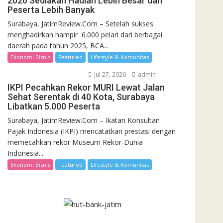
2026 Sediakan Hadiah Lebih Besar dan
Peserta Lebih Banyak
Surabaya, JatimReview.Com – Setelah sukses
menghadirkan hampir 6.000 pelari dari berbagai
daerah pada tahun 2025, BCA...
Ekonomi Bisnis
Featured
Lifestyle & Komunitas
Jul 27, 2026
admin
IKPI Pecahkan Rekor MURI Lewat Jalan
Sehat Serentak di 40 Kota, Surabaya
Libatkan 5.000 Peserta
Surabaya, JatimReview.Com – Ikatan Konsultan
Pajak Indonesia (IKPI) mencatatkan prestasi dengan
memecahkan rekor Museum Rekor-Dunia
Indonesia...
Ekonomi Bisnis
Featured
Lifestyle & Komunitas