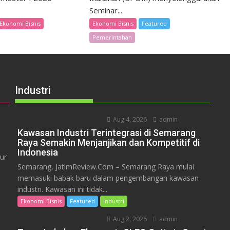
Seminar...
Ekonomi Bisnis
Ekonomi Bisnis
Featured
Pemerintahan
Industri
Aug 4, 2026
admin
Kawasan Industri Terintegrasi di Semarang
Raya Semakin Menjanjikan dan Kompetitif di
Indonesia
ur
Semarang, JatimReview.Com – Semarang Raya mulai
memasuki babak baru dalam pengembangan kawasan
industri. Kawasan ini tidak...
Ekonomi Bisnis
Featured
Industri
Aug 2, 2026
admin