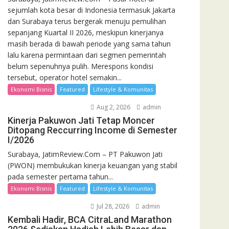
sejumlah kota besar di Indonesia termasuk Jakarta
dan Surabaya terus bergerak menuju pemulihan
sepanjang Kuartal II 2026, meskipun kinerjanya
masih berada di bawah periode yang sama tahun
lalu karena permintaan dari segmen pemerintah
belum sepenuhnya pulih. Merespons kondisi
tersebut, operator hotel semakin...
Ekonomi Bisnis
Featured
Lifestyle & Komunitas
Aug 2, 2026
admin
Kinerja Pakuwon Jati Tetap Moncer
Ditopang Reccurring Income di Semester
I/2026
Surabaya, JatimReview.Com – PT Pakuwon Jati
(PWON) membukukan kinerja keuangan yang stabil
pada semester pertama tahun...
Ekonomi Bisnis
Featured
Lifestyle & Komunitas
Jul 28, 2026
admin
Kembali Hadir, BCA CitraLand Marathon