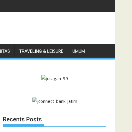
79,6, Naik 15,5 Persen
NITAS
TRAVELING & LEISURE
UMUM
Recents Posts