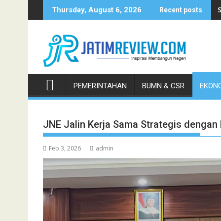
Skip
Thursday, August 6, 2026
Recent posts
to
content
PEMERINTAHAN
BUMN & CSR
EKONO
JNE Jalin Kerja Sama Strategis dengan 
Feb 3, 2026
admin