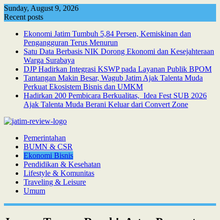
Skip
Sunday, August 9, 2026
to
Recent posts
content
Ekonomi Jatim Tumbuh 5,84 Persen, Kemiskinan dan
Pengangguran Terus Menurun
Satu Data Berbasis NIK Dorong Ekonomi dan Kesejahteraan
Warga Surabaya
DJP Hadirkan Integrasi KSWP pada Layanan Publik BPOM
Tantangan Makin Besar, Wagub Jatim Ajak Talenta Muda
Perkuat Ekosistem Bisnis dan UMKM
Hadirkan 200 Pembicara Berkualitas, Idea Fest SUB 2026
Ajak Talenta Muda Berani Keluar dari Convert Zone
Pemerintahan
BUMN & CSR
Ekonomi Bisnis
Pendidikan & Kesehatan
Lifestyle & Komunitas
Traveling & Leisure
Umum