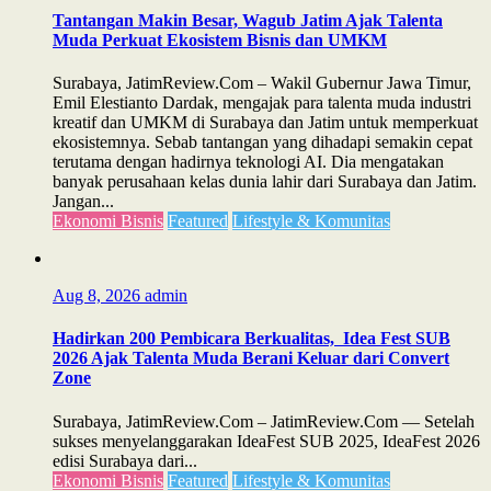
Tantangan Makin Besar, Wagub Jatim Ajak Talenta
Muda Perkuat Ekosistem Bisnis dan UMKM
Surabaya, JatimReview.Com – Wakil Gubernur Jawa Timur,
Emil Elestianto Dardak, mengajak para talenta muda industri
kreatif dan UMKM di Surabaya dan Jatim untuk memperkuat
ekosistemnya. Sebab tantangan yang dihadapi semakin cepat
terutama dengan hadirnya teknologi AI. Dia mengatakan
banyak perusahaan kelas dunia lahir dari Surabaya dan Jatim.
Jangan...
Ekonomi Bisnis
Featured
Lifestyle & Komunitas
Aug 8, 2026
admin
Hadirkan 200 Pembicara Berkualitas, Idea Fest SUB
2026 Ajak Talenta Muda Berani Keluar dari Convert
Zone
Surabaya, JatimReview.Com – JatimReview.Com — Setelah
sukses menyelanggarakan IdeaFest SUB 2025, IdeaFest 2026
edisi Surabaya dari...
Ekonomi Bisnis
Featured
Lifestyle & Komunitas