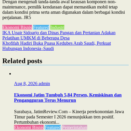
Dengan mengenali tanda-tanda awal keausan komponen non-
maintenance, pemilik kendaraan dapat memastikan mobil tetap
dalam kondisi prima serta aman digunakan dalam berbagai kondisi
perjalanan. JR5
Ekonomi Bisnis
Featured
Industri
Post
IKA Unair Sidoarjo dan Dinas Pangan dan Pertanian Adakan
Pelatihan UMKM di Beberapa Desa
navigation
Khofifah Hadiri Buka Puasa Kedubes Arab Saudi, Perkuat
Hubungan Indonesia–Saudi
Related posts
Aug 8, 2026
admin
Ekonomi Jatim Tumbuh 5,84 Persen, Kemiskinan dan
Pengangguran Terus Menurun
Surabaya, JatimReview.Com – Kinerja perekonomian Jawa
Timur pada Semester I 2026 menunjukkan tren positif.
Pertumbuhan ekonomi...
Ekonomi Bisnis
Featured
Pemerintahan