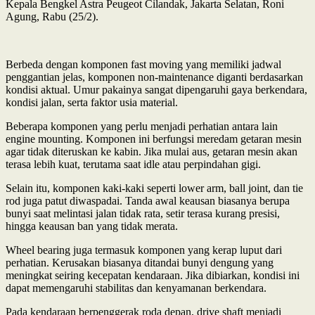
Kepala Bengkel Astra Peugeot Cilandak, Jakarta Selatan, Roni
Agung, Rabu (25/2).
Berbeda dengan komponen fast moving yang memiliki jadwal
penggantian jelas, komponen non-maintenance diganti berdasarkan
kondisi aktual. Umur pakainya sangat dipengaruhi gaya berkendara,
kondisi jalan, serta faktor usia material.
Beberapa komponen yang perlu menjadi perhatian antara lain
engine mounting. Komponen ini berfungsi meredam getaran mesin
agar tidak diteruskan ke kabin. Jika mulai aus, getaran mesin akan
terasa lebih kuat, terutama saat idle atau perpindahan gigi.
Selain itu, komponen kaki-kaki seperti lower arm, ball joint, dan tie
rod juga patut diwaspadai. Tanda awal keausan biasanya berupa
bunyi saat melintasi jalan tidak rata, setir terasa kurang presisi,
hingga keausan ban yang tidak merata.
Wheel bearing juga termasuk komponen yang kerap luput dari
perhatian. Kerusakan biasanya ditandai bunyi dengung yang
meningkat seiring kecepatan kendaraan. Jika dibiarkan, kondisi ini
dapat memengaruhi stabilitas dan kenyamanan berkendara.
Pada kendaraan berpenggerak roda depan, drive shaft menjadi