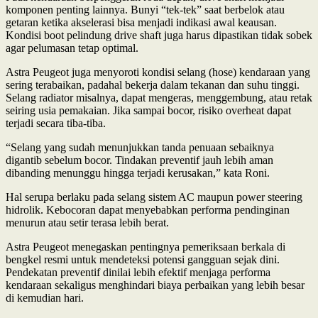
komponen penting lainnya. Bunyi “tek-tek” saat berbelok atau
getaran ketika akselerasi bisa menjadi indikasi awal keausan.
Kondisi boot pelindung drive shaft juga harus dipastikan tidak sobek
agar pelumasan tetap optimal.
Astra Peugeot juga menyoroti kondisi selang (hose) kendaraan yang
sering terabaikan, padahal bekerja dalam tekanan dan suhu tinggi.
Selang radiator misalnya, dapat mengeras, menggembung, atau retak
seiring usia pemakaian. Jika sampai bocor, risiko overheat dapat
terjadi secara tiba-tiba.
“Selang yang sudah menunjukkan tanda penuaan sebaiknya
digantib sebelum bocor. Tindakan preventif jauh lebih aman
dibanding menunggu hingga terjadi kerusakan,” kata Roni.
Hal serupa berlaku pada selang sistem AC maupun power steering
hidrolik. Kebocoran dapat menyebabkan performa pendinginan
menurun atau setir terasa lebih berat.
Astra Peugeot menegaskan pentingnya pemeriksaan berkala di
bengkel resmi untuk mendeteksi potensi gangguan sejak dini.
Pendekatan preventif dinilai lebih efektif menjaga performa
kendaraan sekaligus menghindari biaya perbaikan yang lebih besar
di kemudian hari.