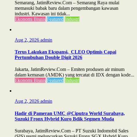
Semarang, JatimReview.Com – Semarang Raya mulai
memasuki babak baru dalam pengembangan kawasan
industri. Kawasan ini tidak...
Ekonomi Bisnis
Featured
Industri
Aug 2, 2026
admin
Terus Lakukan Ekspansi, CLEO Optimis Capai
Pertumbuhan Double Digit 2026
Jakarta, JatimReview.Com – Emiten produsen air minum
dalam kemasan (AMDK) yang tercatat di IDX dengan kode...
Ekonomi Bisnis
Featured
Industri
Aug 2, 2026
admin
Hadir di Pameran UMC @Ciputra World Surabaya,
Suzuki Fronx Hybrid Kuro Bdik Segmen Muda
Surabaya, JatimReview.Com – PT Suzuki Indomobil Sales
(SIS) resmi meluncurkan Suzuki Fronx SGX Hybrid Kuro,