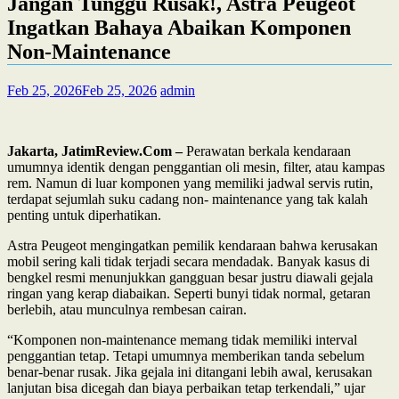
Jangan Tunggu Rusak!, Astra Peugeot
Ingatkan Bahaya Abaikan Komponen
Non-Maintenance
Feb 25, 2026
Feb 25, 2026
admin
Jakarta, JatimReview.Com –
Perawatan berkala kendaraan
umumnya identik dengan penggantian oli mesin, filter, atau kampas
rem. Namun di luar komponen yang memiliki jadwal servis rutin,
terdapat sejumlah suku cadang non- maintenance yang tak kalah
penting untuk diperhatikan.
Astra Peugeot mengingatkan pemilik kendaraan bahwa kerusakan
mobil sering kali tidak terjadi secara mendadak. Banyak kasus di
bengkel resmi menunjukkan gangguan besar justru diawali gejala
ringan yang kerap diabaikan. Seperti bunyi tidak normal, getaran
berlebih, atau munculnya rembesan cairan.
“Komponen non-maintenance memang tidak memiliki interval
penggantian tetap. Tetapi umumnya memberikan tanda sebelum
benar-benar rusak. Jika gejala ini ditangani lebih awal, kerusakan
lanjutan bisa dicegah dan biaya perbaikan tetap terkendali,” ujar