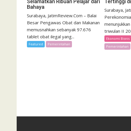
Selamatkan Ribuan Pelajar dari
Tertinggi d
Bahaya
Surabaya, Ja
Surabaya, JatimReview.Com – Balai
Perekonomia
Besar Pengawas Obat dan Makanan
menunjukkan 
memusnahkan sebanyak 97.676
triwulan II 2
tablet obat ilegal yang...
Ekonomi Bisnis
Featured
Pemerintahan
Pemerintahan