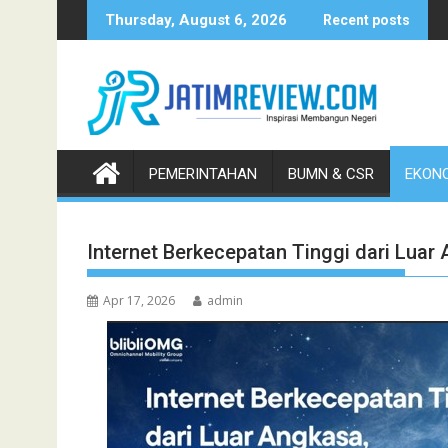
Skip
Thursday, August 6, 2026
Recent posts
to
content
PEMERINTAHAN
BUMN & CSR
EKONO
Internet Berkecepatan Tinggi dari Luar An
Apr 17, 2026
admin