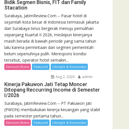
Bidik Segmen Bisnis, FIT dan Family
Stacation
Surabaya, JatimReview.Com – Pasar hotel di
sejumlah kota besar di Indonesia termasuk Jakarta
dan Surabaya terus bergerak menuju pemulihan
sepanjang Kuartal II 2026, meskipun kinerjanya
masih berada di bawah periode yang sama tahun
lalu karena permintaan dari segmen pemerintah
belum sepenuhnya pulih. Merespons kondisi
tersebut, operator hotel semakin...
Ekonomi Bisnis
Featured
Lifestyle & Komunitas
Aug 2, 2026
admin
Kinerja Pakuwon Jati Tetap Moncer
Ditopang Reccurring Income di Semester
I/2026
Surabaya, JatimReview.Com – PT Pakuwon Jati
(PWON) membukukan kinerja keuangan yang stabil
pada semester pertama tahun...
Ekonomi Bisnis
Featured
Lifestyle & Komunitas