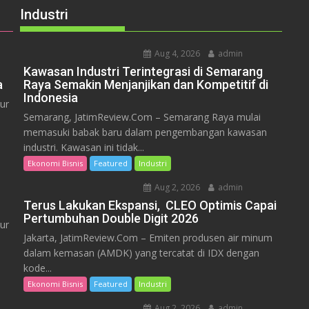
Industri
Aug 4, 2026
admin
Kawasan Industri Terintegrasi di Semarang
a
Raya Semakin Menjanjikan dan Kompetitif di
Indonesia
ur
Semarang, JatimReview.Com – Semarang Raya mulai
memasuki babak baru dalam pengembangan kawasan
industri. Kawasan ini tidak...
Ekonomi Bisnis
Featured
Industri
Aug 2, 2026
admin
Terus Lakukan Ekspansi, CLEO Optimis Capai
Pertumbuhan Double Digit 2026
ur
Jakarta, JatimReview.Com – Emiten produsen air minum
dalam kemasan (AMDK) yang tercatat di IDX dengan
kode...
Ekonomi Bisnis
Featured
Industri
Aug 2, 2026
admin