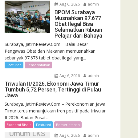
Aug 6, 2026
admin
BPOM Surabaya
Musnahkan 97.677
Obat Ilegal Bisa
Selamatkan Ribuan
Pelajar dari Bahaya
Surabaya, JatimReview.Com – Balai Besar
Pengawas Obat dan Makanan memusnahkan
sebanyak 97.676 tablet obat ilegal yang...
Featured
Pemerintahan
Aug 6, 2026
admin
Triwulan II/2026, Ekonomi Jawa Timur
Tumbuh 5,72 Persen, Tertinggi di Pulau
Jawa
Surabaya, JatimReview.Com – Perekonomian Jawa
Jatim
Timur terus menunjukkan tren positif pada triwulan
Pertahankan
II 2026. Badan Pusat...
Gelar Juara
Ekonomi Bisnis
Featured
Pemerintahan
Umum LKS
Aug 6, 2026
admin