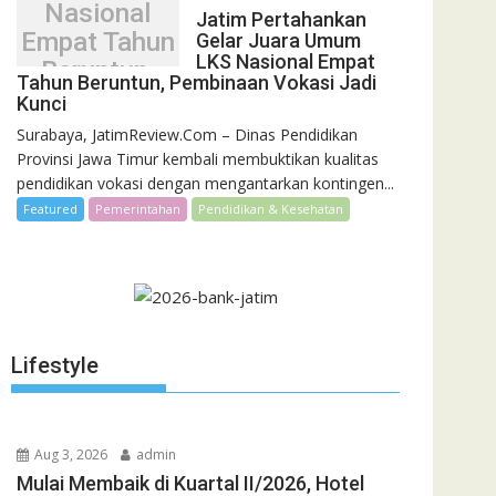
Nasional
Jatim Pertahankan
Empat Tahun
Gelar Juara Umum
LKS Nasional Empat
Beruntun,
Tahun Beruntun, Pembinaan Vokasi Jadi
Pembinaan
Kunci
Vokasi Jadi
Surabaya, JatimReview.Com – Dinas Pendidikan
Kunci
Provinsi Jawa Timur kembali membuktikan kualitas
pendidikan vokasi dengan mengantarkan kontingen...
Featured
Pemerintahan
Pendidikan & Kesehatan
Lifestyle
Aug 3, 2026
admin
Mulai Membaik di Kuartal II/2026, Hotel