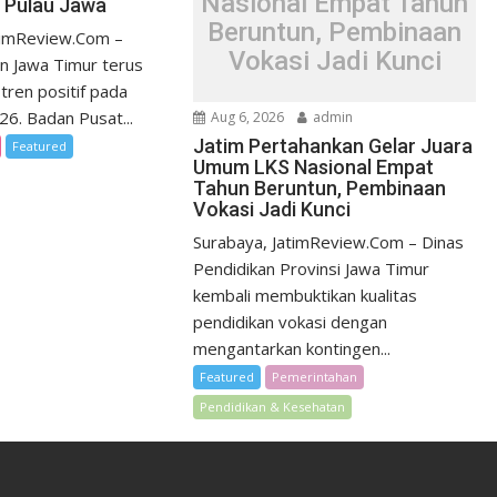
Nasional Empat Tahun
i Pulau Jawa
Beruntun, Pembinaan
timReview.Com –
Vokasi Jadi Kunci
n Jawa Timur terus
tren positif pada
026. Badan Pusat...
Aug 6, 2026
admin
Jatim Pertahankan Gelar Juara
Featured
Umum LKS Nasional Empat
Tahun Beruntun, Pembinaan
Vokasi Jadi Kunci
Surabaya, JatimReview.Com – Dinas
Pendidikan Provinsi Jawa Timur
kembali membuktikan kualitas
pendidikan vokasi dengan
mengantarkan kontingen...
Featured
Pemerintahan
Pendidikan & Kesehatan