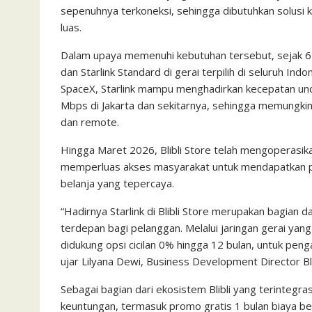
sepenuhnya terkoneksi, sehingga dibutuhkan solusi k
luas.
Dalam upaya memenuhi kebutuhan tersebut, sejak 6 Ap
dan Starlink Standard di gerai terpilih di seluruh Ind
SpaceX, Starlink mampu menghadirkan kecepatan un
Mbps di Jakarta dan sekitarnya, sehingga memungkin
dan remote.
Hingga Maret 2026, Blibli Store telah mengoperasikan
memperluas akses masyarakat untuk mendapatkan p
belanja yang tepercaya.
“Hadirnya Starlink di Blibli Store merupakan bagian 
terdepan bagi pelanggan. Melalui jaringan gerai yan
didukung opsi cicilan 0% hingga 12 bulan, untuk pen
ujar Lilyana Dewi, Business Development Director Bl
Sebagai bagian dari ekosistem Blibli yang terintegrasi
keuntungan, termasuk promo gratis 1 bulan biaya ber