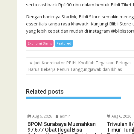
serta cashback Rp100 ribu dalam bentuk Blibli Tiket
Dengan hadirnya Starlink, Blibli Store semakin mene
essentials tanpa rasa khawatir. Kunjungi Blibli Stor
yang lebih cepat dan mudah di instagram @bliblistore.
Ekonomi Bisnis
Featured
Post
Jadi Koordinator PPIH, Khofifah Tegaskan Petugas
navigation
Harus Bekerja Penuh Tanggungjawab dan Ikhlas
Related posts
Aug 6, 2026
admin
Aug 6, 2026
BPOM Surabaya Musnahkan
Triwulan I
97.677 Obat Ilegal Bisa
Timur Tumb