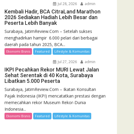
Jul 28, 2026
admin
Kembali Hadir, BCA CitraLand Marathon
2026 Sediakan Hadiah Lebih Besar dan
Peserta Lebih Banyak
Surabaya, JatimReview.Com – Setelah sukses
menghadirkan hampir 6.000 pelari dari berbagai
daerah pada tahun 2025, BCA...
Ekonomi Bisnis
Featured
Lifestyle & Komunitas
Jul 27, 2026
admin
IKPI Pecahkan Rekor MURI Lewat Jalan
Sehat Serentak di 40 Kota, Surabaya
Libatkan 5.000 Peserta
Surabaya, JatimReview.Com – Ikatan Konsultan
Pajak Indonesia (IKPI) mencatatkan prestasi dengan
memecahkan rekor Museum Rekor-Dunia
Indonesia...
Ekonomi Bisnis
Featured
Lifestyle & Komunitas