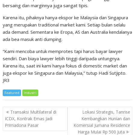
bersaing dan marginnya juga sangat tipis.
Karena itu, pihaknya hanya ekspor ke Malaysia dan Singapura
yang merupakan traditional market kami. Setiap bulan selalu
ada demand. Sementara ke Eropa, AS dan Australia kendalanya
ada bea masuk anti dumping.
“Kami mencoba untuk memprotes tapi harus bayar lawyer
sendiri. Dan biaya lawyer lebih tinggi daripada untungnya.
Karena itu, saat ini kami hanya fokus di domestic market dan
juga ekspor ke Singapura dan Malaysia,” tutup Hadi Sutjipto.
JR3
Featured
Industri
Post
Transaksi Multilateral di
Lokasi Strategis, Tanrise
navigation
ICDX, Kontrak Emas Jadi
Kembangkan Hunian dan
Primadona Pasar
Komersial Jumana Residence
Harga Mulai Rp 500 Juta