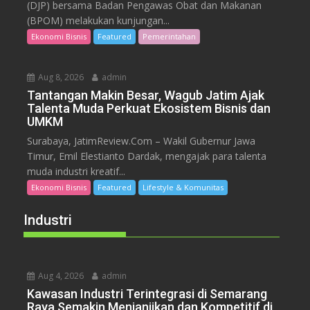
(DJP) bersama Badan Pengawas Obat dan Makanan
(BPOM) melakukan kunjungan...
Ekonomi Bisnis
Featured
Pemerintahan
Aug 8, 2026
admin
Tantangan Makin Besar, Wagub Jatim Ajak
Talenta Muda Perkuat Ekosistem Bisnis dan
UMKM
Surabaya, JatimReview.Com – Wakil Gubernur Jawa
Timur, Emil Elestianto Dardak, mengajak para talenta
muda industri kreatif...
Ekonomi Bisnis
Featured
Lifestyle & Komunitas
Industri
Aug 4, 2026
admin
Kawasan Industri Terintegrasi di Semarang
Raya Semakin Menjanjikan dan Kompetitif di