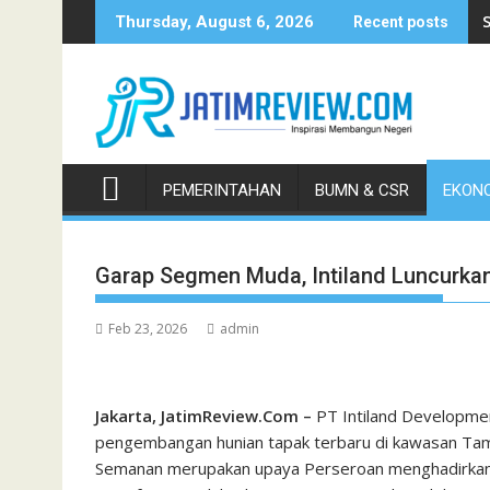
Skip
Thursday, August 6, 2026
Recent posts
to
content
PEMERINTAHAN
BUMN & CSR
EKONO
Garap Segmen Muda, Intiland Luncurkan
Feb 23, 2026
admin
Jakarta, JatimReview.Com –
PT Intiland Developme
pengembangan hunian tapak terbaru di kawasan Tam
Semanan merupakan upaya Perseroan menghadirkan pi