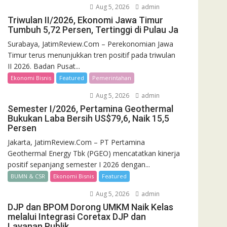
Aug 5, 2026
admin
Triwulan II/2026, Ekonomi Jawa Timur
Tumbuh 5,72 Persen, Tertinggi di Pulau Ja
Surabaya, JatimReview.Com – Perekonomian Jawa
Timur terus menunjukkan tren positif pada triwulan
II 2026. Badan Pusat...
Ekonomi Bisnis
Featured
Pemerintahan
Aug 5, 2026
admin
Semester I/2026, Pertamina Geothermal
Bukukan Laba Bersih US$79,6, Naik 15,5
Persen
Jakarta, JatimReview.Com – PT Pertamina
Geothermal Energy Tbk (PGEO) mencatatkan kinerja
positif sepanjang semester I 2026 dengan...
BUMN & CSR
Ekonomi Bisnis
Featured
Aug 5, 2026
admin
DJP dan BPOM Dorong UMKM Naik Kelas
melalui Integrasi Coretax DJP dan
Layanan Publik