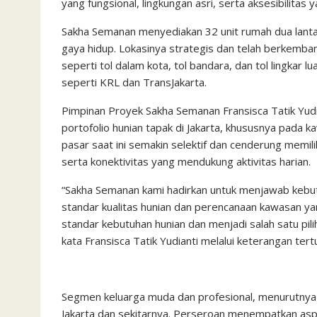
yang fungsional, lingkungan asri, serta aksesibilitas
Sakha Semanan menyediakan 32 unit rumah dua lant
gaya hidup. Lokasinya strategis dan telah berkemban
seperti tol dalam kota, tol bandara, dan tol lingkar l
seperti KRL dan TransJakarta.
Pimpinan Proyek Sakha Semanan Fransisca Tatik Y
portofolio hunian tapak di Jakarta, khususnya pada
pasar saat ini semakin selektif dan cenderung memil
serta konektivitas yang mendukung aktivitas harian.
“Sakha Semanan kami hadirkan untuk menjawab kebu
standar kualitas hunian dan perencanaan kawasan 
standar kebutuhan hunian dan menjadi salah satu pili
kata Fransisca Tatik Yudianti melalui keterangan tertu
Segmen keluarga muda dan profesional, menurutnya
Jakarta dan sekitarnya. Perseroan menempatkan aspek 