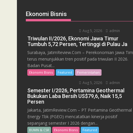
Ekonomi Bisnis
Aug 5, 2026
admin
Triwulan II/2026, Ekonomi Jawa Timur
Tumbuh 5,72 Persen, Tertinggi di Pulau Ja
Surabaya, JatimReview.Com – Perekonomian Jawa Tim
terus menunjukkan tren positif pada triwulan II 2026.
Badan Pusat...
Ekonomi Bisnis
Featured
Pemerintahan
Aug 5, 2026
admin
Semester I/2026, Pertamina Geothermal
Bukukan Laba Bersih US$79,6, Naik 15,5
Persen
Jakarta, JatimReview.Com – PT Pertamina Geothermal
Energy Tbk (PGEO) mencatatkan kinerja positif
sepanjang semester I 2026 dengan...
BUMN & CSR
Ekonomi Bisnis
Featured