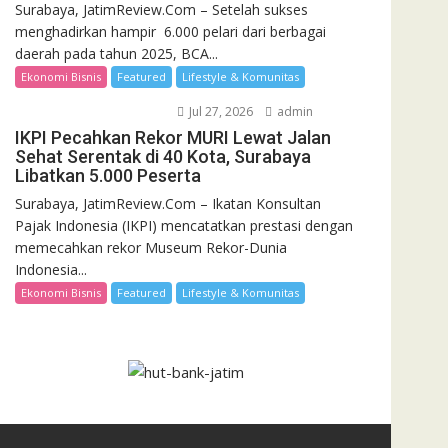
Surabaya, JatimReview.Com – Setelah sukses
menghadirkan hampir 6.000 pelari dari berbagai
daerah pada tahun 2025, BCA...
Ekonomi Bisnis
Featured
Lifestyle & Komunitas
Jul 27, 2026
admin
IKPI Pecahkan Rekor MURI Lewat Jalan
Sehat Serentak di 40 Kota, Surabaya
Libatkan 5.000 Peserta
Surabaya, JatimReview.Com – Ikatan Konsultan
Pajak Indonesia (IKPI) mencatatkan prestasi dengan
memecahkan rekor Museum Rekor-Dunia
Indonesia...
Ekonomi Bisnis
Featured
Lifestyle & Komunitas