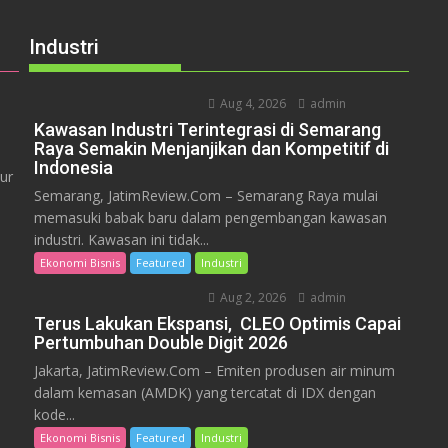
Industri
Aug 4, 2026
admin
Kawasan Industri Terintegrasi di Semarang
Raya Semakin Menjanjikan dan Kompetitif di
Indonesia
ur
Semarang, JatimReview.Com – Semarang Raya mulai
memasuki babak baru dalam pengembangan kawasan
industri. Kawasan ini tidak...
Ekonomi Bisnis
Featured
Industri
Aug 2, 2026
admin
Terus Lakukan Ekspansi, CLEO Optimis Capai
Pertumbuhan Double Digit 2026
Jakarta, JatimReview.Com – Emiten produsen air minum
dalam kemasan (AMDK) yang tercatat di IDX dengan
kode...
Ekonomi Bisnis
Featured
Industri