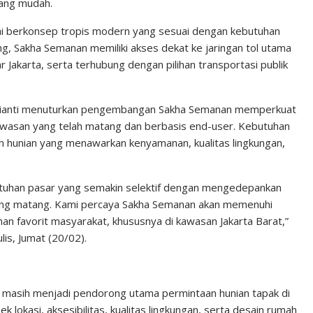
 yang mudah.
ai berkonsep tropis modern yang sesuai dengan kebutuhan
g, Sakha Semanan memiliki akses dekat ke jaringan tol utama
uar Jakarta, serta terhubung dengan pilihan transportasi publik
udianti menuturkan pengembangan Sakha Semanan memperkuat
 kawasan yang telah matang dan berbasis end-user. Kebutuhan
ih hunian yang menawarkan kenyamanan, kualitas lingkungan,
tuhan pasar yang semakin selektif dengan mengedepankan
yang matang. Kami percaya Sakha Semanan akan memenuhi
han favorit masyarakat, khususnya di kawasan Jakarta Barat,”
lis, Jumat (20/02).
 masih menjadi pendorong utama permintaan hunian tapak di
lokasi, aksesibilitas, kualitas lingkungan, serta desain rumah