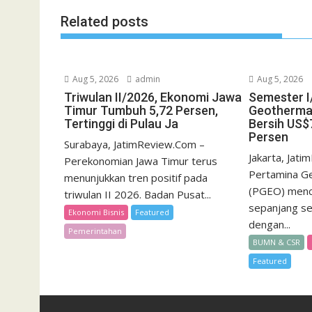
Related posts
Aug 5, 2026
admin
Aug 5, 2026
Triwulan II/2026, Ekonomi Jawa
Semester I
Timur Tumbuh 5,72 Persen,
Geotherma
Tertinggi di Pulau Ja
Bersih US$7
Persen
Surabaya, JatimReview.Com –
Jakarta, Jat
Perekonomian Jawa Timur terus
Pertamina G
menunjukkan tren positif pada
(PGEO) menca
triwulan II 2026. Badan Pusat...
sepanjang s
Ekonomi Bisnis
Featured
dengan...
Pemerintahan
BUMN & CSR
Featured