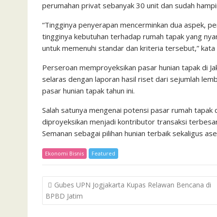
perumahan privat sebanyak 30 unit dan sudah hampir s
“Tingginya penyerapan mencerminkan dua aspek, pe
tingginya kebutuhan terhadap rumah tapak yang nyam
untuk memenuhi standar dan kriteria tersebut,” kata F
Perseroan memproyeksikan pasar hunian tapak di Jaka
selaras dengan laporan hasil riset dari sejumlah le
pasar hunian tapak tahun ini.
Salah satunya mengenai potensi pasar rumah tapak d
diproyeksikan menjadi kontributor transaksi terbes
Semanan sebagai pilihan hunian terbaik sekaligus ase
Ekonomi Bisnis
Featured
Post
Gubes UPN Jogjakarta Kupas Relawan Bencana di
navigation
BPBD Jatim