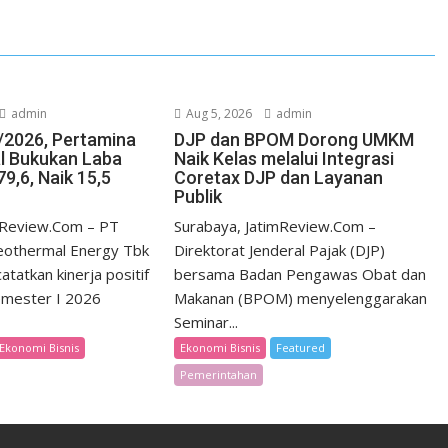
admin
Aug 5, 2026
admin
/2026, Pertamina
DJP dan BPOM Dorong UMKM
l Bukukan Laba
Naik Kelas melalui Integrasi
9,6, Naik 15,5
Coretax DJP dan Layanan
Publik
imReview.Com – PT
Surabaya, JatimReview.Com –
eothermal Energy Tbk
Direktorat Jenderal Pajak (DJP)
tatkan kinerja positif
bersama Badan Pengawas Obat dan
emester I 2026
Makanan (BPOM) menyelenggarakan
Seminar...
Ekonomi Bisnis
Ekonomi Bisnis
Featured
Pemerintahan