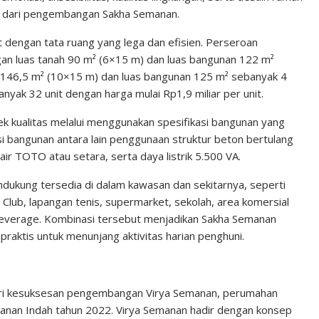
ih dari pengembangan Sakha Semanan.
dengan tata ruang yang lega dan efisien. Perseroan
ngan luas tanah 90 m² (6×15 m) dan luas bangunan 122 m²
h 146,5 m² (10×15 m) dan luas bangunan 125 m² sebanyak 4
anyak 32 unit dengan harga mulai Rp1,9 miliar per unit.
kualitas melalui menggunakan spesifikasi bangunan yang
si bangunan antara lain penggunaan struktur beton bertulang
ir TOTO atau setara, serta daya listrik 5.500 VA.
endukung tersedia di dalam kawasan dan sekitarnya, seperti
Club, lapangan tenis, supermarket, sekolah, area komersial
 beverage. Kombinasi tersebut menjadikan Sakha Semanan
praktis untuk menunjang aktivitas harian penghuni.
ari kesuksesan pengembangan Virya Semanan, perumahan
anan Indah tahun 2022. Virya Semanan hadir dengan konsep