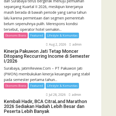
dan Surabaya terus bergerak menuju pemulihan
sepanjang Kuartal II 2026, meskipun kinerjanya
masih berada di bawah periode yang sama tahun
lalu karena permintaan dari segmen pemerintah
belum sepenuhnya pulih. Merespons kondisi
tersebut, operator hotel semakin...
Ekonomi Bisnis
Featured
Lifestyle & Komunitas
Aug 2, 2026
admin
Kinerja Pakuwon Jati Tetap Moncer
Ditopang Reccurring Income di Semester
I/2026
Surabaya, JatimReview.Com – PT Pakuwon Jati
(PWON) membukukan kinerja keuangan yang stabil
pada semester pertama tahun...
Ekonomi Bisnis
Featured
Lifestyle & Komunitas
Jul 28, 2026
admin
Kembali Hadir, BCA CitraLand Marathon
2026 Sediakan Hadiah Lebih Besar dan
Peserta Lebih Banyak