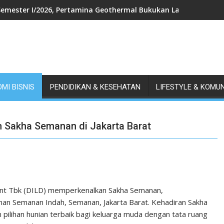
Semester I/2026, Pertamina Geothermal Bukukan Laba Bersih US$
MI BISNIS
PENDIDIKAN & KESEHATAN
LIFESTYLE & KOMU
 Sakha Semanan di Jakarta Barat
nt Tbk (DILD) memperkenalkan Sakha Semanan,
an Semanan Indah, Semanan, Jakarta Barat. Kehadiran Sakha
lihan hunian terbaik bagi keluarga muda dengan tata ruang