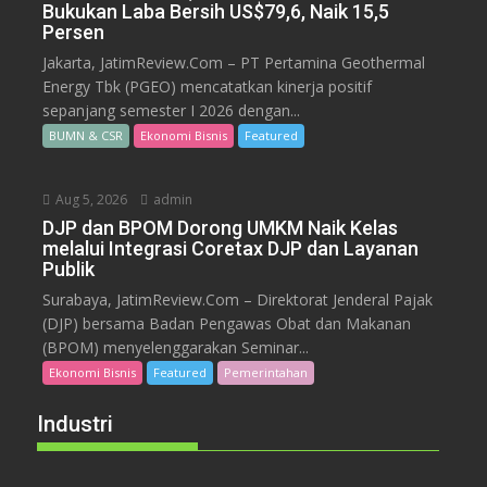
Bukukan Laba Bersih US$79,6, Naik 15,5
Persen
Jakarta, JatimReview.Com – PT Pertamina Geothermal
Energy Tbk (PGEO) mencatatkan kinerja positif
sepanjang semester I 2026 dengan...
BUMN & CSR
Ekonomi Bisnis
Featured
Aug 5, 2026
admin
DJP dan BPOM Dorong UMKM Naik Kelas
melalui Integrasi Coretax DJP dan Layanan
Publik
Surabaya, JatimReview.Com – Direktorat Jenderal Pajak
(DJP) bersama Badan Pengawas Obat dan Makanan
(BPOM) menyelenggarakan Seminar...
Ekonomi Bisnis
Featured
Pemerintahan
Industri