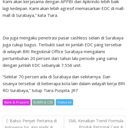
Kami akan kerjasama dengan APPBI dan Apkrindo lebih baik
lagi kedepan. Kami akan lebih agresif memasarkan EDC di mall-
mall di Surabaya,” kata Tiara.
Dia juga mengaku penetrasi pasar cashless selain di Surabaya
juga cukup bagus. Terbukti saat ini jumlah EDC yang tersebar
di wilayah BRI Regiobnal Office Surabaya mengalami
pertumbuhan 20 persen dari tahun lalu periode yang sama
dengan jumlah EDC sebanyak 7.556 unit.
“Sekitar 70 persen ada di Surabaya dan sekitarnya. Dan
sisanya tersebar di beberapa kota lain dalam wilayah kerja BRI
RO Surabaya,” tutup Tiara Puspita. JR7
Bank & Properti
BUMN & CSR
Featured
Post
Bakso Penyet Pertama di
SML Kenalkan Trend Formula
navigation
Produk Personal Care &
Indonesia,Siji, Kini Hadir di