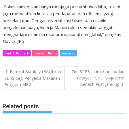
“Fokus kami bukan hanya menjaga pertumbuhan laba, tetapi
juga memastikan kualitas pendapatan dan efisiensi yang
berkelanjutan. Dengan diversifikasi bisnis dan disiplin
pengelolaan biaya, kinerja Mandiri akan semakin tangguh
menghadapi dinamika ekonomi nasional dan global,” pungkas
Novita. JR5
Bank & Properti
Ekonomi Bisnis
Featured
Post
Pemkot Surabaya Wajibkan
Tim SRPB Jatim Ajari Ibu-Ibu
navigation
Fatayat PCNU Mojokerto
SLHS bagi Penyedia Makanan
Berlatih Pijat Jantung
Program MBG
Related posts