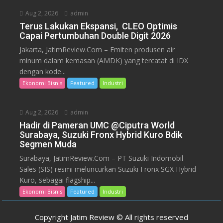
Aug 2, 2026
admin
Terus Lakukan Ekspansi, CLEO Optimis
Capai Pertumbuhan Double Digit 2026
Jakarta, JatimReview.Com – Emiten produsen air
minum dalam kemasan (AMDK) yang tercatat di IDX
dengan kode...
Ekonomi Bisnis
Featured
Industri
Aug 2, 2026
admin
Hadir di Pameran UMC @Ciputra World
Surabaya, Suzuki Fronx Hybrid Kuro Bdik
Segmen Muda
Surabaya, JatimReview.Com – PT Suzuki Indomobil
Sales (SIS) resmi meluncurkan Suzuki Fronx SGX Hybrid
Kuro, sebagai flagship...
Ekonomi Bisnis
Featured
Industri
Copyright Jatim Review © All rights reserved