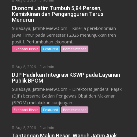
Aug 8, 2026
admin
Ekonomi Jatim Tumbuh 5,84 Persen,
Kemiskinan dan Pengangguran Terus
Menurun
Surabaya, JatimReview.Com – Kinerja perekonomian
Jawa Timur pada Semester I 2026 menunjukkan tren
positif. Pertumbuhan ekonomi...
Ekonomi Bisnis
Featured
Pemerintahan
Aug 8, 2026
admin
DJP Hadirkan Integrasi KSWP pada Layanan
Publik BPOM
Surabaya, JatimReview.Com – Direktorat Jenderal Pajak
(DJP) bersama Badan Pengawas Obat dan Makanan
(BPOM) melakukan kunjungan...
Ekonomi Bisnis
Featured
Pemerintahan
Aug 8, 2026
admin
Tantangan Makin Besar, Wagub Jatim Ajak