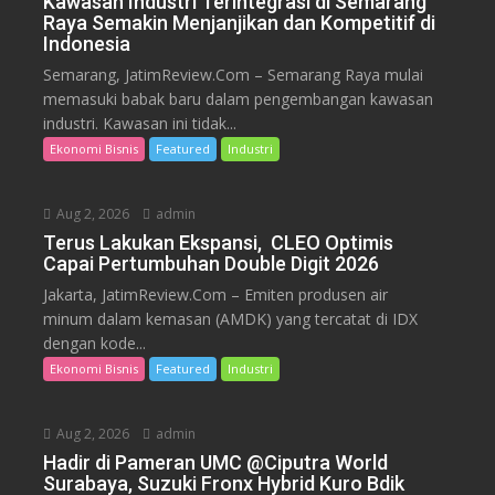
Kawasan Industri Terintegrasi di Semarang
Raya Semakin Menjanjikan dan Kompetitif di
Indonesia
Semarang, JatimReview.Com – Semarang Raya mulai
memasuki babak baru dalam pengembangan kawasan
industri. Kawasan ini tidak...
Ekonomi Bisnis
Featured
Industri
Aug 2, 2026
admin
Terus Lakukan Ekspansi, CLEO Optimis
Capai Pertumbuhan Double Digit 2026
Jakarta, JatimReview.Com – Emiten produsen air
minum dalam kemasan (AMDK) yang tercatat di IDX
dengan kode...
Ekonomi Bisnis
Featured
Industri
Aug 2, 2026
admin
Hadir di Pameran UMC @Ciputra World
Surabaya, Suzuki Fronx Hybrid Kuro Bdik