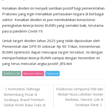
Kenaikan dividen ini menjadi suntikan positif bagi pemerintahan
Prabowo yang ingin menaikkan pemasukan negara di berbagai
sektor. Kenaikan dividen ini pun membuktikan konsistensi
peningkatan kinerja bisnis BUMN yang semakin baik, terutama
pasca pandemi Covid-19.
Untuk target dividen tahun 2025 yang telah diputuskan oleh
Pemerintah dan DPR RI sebesar Rp 90 Triliun, Kementerian
BUMN optimistis dapat mencapai target tersebut. Ini dengan
memperhatikan kinerja BUMN sampai dengan November ini
yang terus mencatat angka positif. JR5/Ant
BUMN & CSR
Ekonomi Bisnis
Featured
Post
Komunitas Olahraga
Kolaborasi Sempurna PJM dan
navigation
Abdael Nusa Lahirkan Hunian
Berkembang Pesat di
Berkelas, Harvest Link di
Surabaya, Brand Premium
Surabaya Barat
Global HOKA Buka Toko di