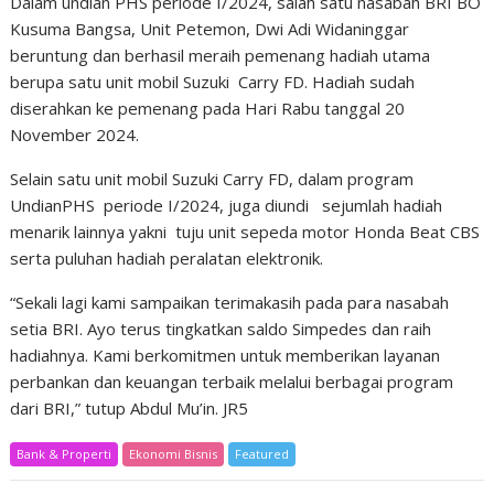
Dalam undian PHS periode I/2024, salah satu nasabah BRI BO
Kusuma Bangsa, Unit Petemon, Dwi Adi Widaninggar
beruntung dan berhasil meraih pemenang hadiah utama
berupa satu unit mobil Suzuki Carry FD. Hadiah sudah
diserahkan ke pemenang pada Hari Rabu tanggal 20
November 2024.
Selain satu unit mobil Suzuki Carry FD, dalam program
UndianPHS periode I/2024, juga diundi sejumlah hadiah
menarik lainnya yakni tuju unit sepeda motor Honda Beat CBS
serta puluhan hadiah peralatan elektronik.
“Sekali lagi kami sampaikan terimakasih pada para nasabah
setia BRI. Ayo terus tingkatkan saldo Simpedes dan raih
hadiahnya. Kami berkomitmen untuk memberikan layanan
perbankan dan keuangan terbaik melalui berbagai program
dari BRI,” tutup Abdul Mu’in. JR5
Bank & Properti
Ekonomi Bisnis
Featured