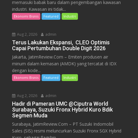
memasuki babak baru dalam pengembangan kawasan
industri. Kawasan ini tidak...
Ekonomi Bisnis
Featured
Industri
Aug 2, 2026
admin
Terus Lakukan Ekspansi, CLEO Optimis
Capai Pertumbuhan Double Digit 2026
Jakarta, JatimReview.Com – Emiten produsen air
minum dalam kemasan (AMDK) yang tercatat di IDX
dengan kode...
Ekonomi Bisnis
Featured
Industri
Aug 2, 2026
admin
Hadir di Pameran UMC @Ciputra World
Surabaya, Suzuki Fronx Hybrid Kuro Bdik
Segmen Muda
Surabaya, JatimReview.Com – PT Suzuki Indomobil
Sales (SIS) resmi meluncurkan Suzuki Fronx SGX Hybrid
Kuro, sebagai flagship...