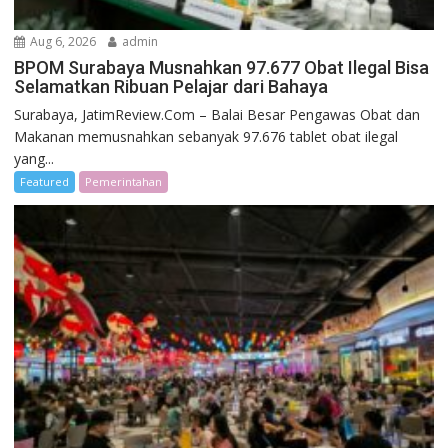
Aug 6, 2026
admin
BPOM Surabaya Musnahkan 97.677 Obat Ilegal Bisa
Selamatkan Ribuan Pelajar dari Bahaya
Surabaya, JatimReview.Com – Balai Besar Pengawas Obat dan
Makanan memusnahkan sebanyak 97.676 tablet obat ilegal
yang...
Featured
Pemerintahan