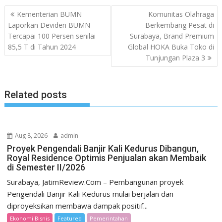
Post
Kementerian BUMN
Komunitas Olahraga
navigation
Laporkan Deviden BUMN
Berkembang Pesat di
Tercapai 100 Persen senilai
Surabaya, Brand Premium
85,5 T di Tahun 2024
Global HOKA Buka Toko di
Tunjungan Plaza 3
Related posts
Aug 8, 2026
admin
Proyek Pengendali Banjir Kali Kedurus Dibangun,
Royal Residence Optimis Penjualan akan Membaik
di Semester II/2026
Surabaya, JatimReview.Com – Pembangunan proyek
Pengendali Banjir Kali Kedurus mulai berjalan dan
diproyeksikan membawa dampak positif...
Ekonomi Bisnis
Featured
Pemerintahan