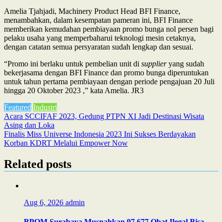
Amelia Tjahjadi, Machinery Product Head BFI Finance,
menambahkan, dalam kesempatan pameran ini, BFI Finance
memberikan kemudahan pembiayaan promo bunga nol persen bagi
pelaku usaha yang memperbaharui teknologi mesin cetaknya,
dengan catatan semua persyaratan sudah lengkap dan sesuai.
“Promo ini berlaku untuk pembelian unit di
supplier
yang sudah
bekerjasama dengan BFI Finance dan promo bunga diperuntukan
untuk tahun pertama pembiayaan dengan periode pengajuan 20 Juli
hingga 20 Oktober 2023 ,” kata Amelia. JR3
Featured
Industri
Post
Acara SCCIFAF 2023, Gedung PTPN XI Jadi Destinasi Wisata
Asing dan Loka
navigation
Finalis Miss Universe Indonesia 2023 Ini Sukses Berdayakan
Korban KDRT Melalui Empower Now
Related posts
Aug 6, 2026
admin
BPOM Surabaya Musnahkan 97.677 Obat Ilegal Bisa