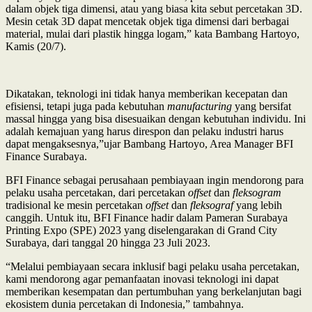
dalam objek tiga dimensi, atau yang biasa kita sebut percetakan 3D.
Mesin cetak 3D dapat mencetak objek tiga dimensi dari berbagai
material, mulai dari plastik hingga logam,” kata Bambang Hartoyo,
Kamis (20/7).
Dikatakan, teknologi ini tidak hanya memberikan kecepatan dan
efisiensi, tetapi juga pada kebutuhan
manufacturing
yang bersifat
massal hingga yang bisa disesuaikan dengan kebutuhan individu. Ini
adalah kemajuan yang harus direspon dan pelaku industri harus
dapat mengaksesnya,”ujar Bambang Hartoyo, Area Manager BFI
Finance Surabaya.
BFI Finance sebagai perusahaan pembiayaan ingin mendorong para
pelaku usaha percetakan, dari percetakan
offset
dan
fleksogram
tradisional ke mesin percetakan
offset
dan
fleksograf
yang lebih
canggih. Untuk itu, BFI Finance hadir dalam Pameran Surabaya
Printing Expo (SPE) 2023 yang diselengarakan di Grand City
Surabaya, dari tanggal 20 hingga 23 Juli 2023.
“Melalui pembiayaan secara inklusif bagi pelaku usaha percetakan,
kami mendorong agar pemanfaatan inovasi teknologi ini dapat
memberikan kesempatan dan pertumbuhan yang berkelanjutan bagi
ekosistem dunia percetakan di Indonesia,” tambahnya.