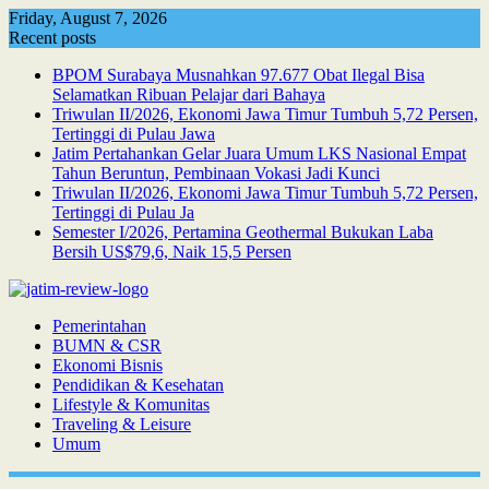
Skip
Friday, August 7, 2026
to
Recent posts
content
BPOM Surabaya Musnahkan 97.677 Obat Ilegal Bisa
Selamatkan Ribuan Pelajar dari Bahaya
Triwulan II/2026, Ekonomi Jawa Timur Tumbuh 5,72 Persen,
Tertinggi di Pulau Jawa
Jatim Pertahankan Gelar Juara Umum LKS Nasional Empat
Tahun Beruntun, Pembinaan Vokasi Jadi Kunci
Triwulan II/2026, Ekonomi Jawa Timur Tumbuh 5,72 Persen,
Tertinggi di Pulau Ja
Semester I/2026, Pertamina Geothermal Bukukan Laba
Bersih US$79,6, Naik 15,5 Persen
Pemerintahan
BUMN & CSR
Ekonomi Bisnis
Pendidikan & Kesehatan
Lifestyle & Komunitas
Traveling & Leisure
Umum