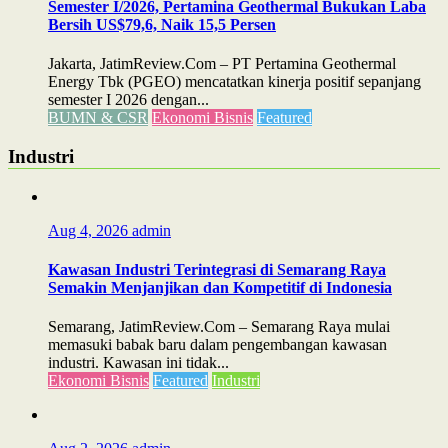
Semester I/2026, Pertamina Geothermal Bukukan Laba
Bersih US$79,6, Naik 15,5 Persen
Jakarta, JatimReview.Com – PT Pertamina Geothermal
Energy Tbk (PGEO) mencatatkan kinerja positif sepanjang
semester I 2026 dengan...
BUMN & CSR
Ekonomi Bisnis
Featured
Industri
Aug 4, 2026
admin
Kawasan Industri Terintegrasi di Semarang Raya
Semakin Menjanjikan dan Kompetitif di Indonesia
Semarang, JatimReview.Com – Semarang Raya mulai
memasuki babak baru dalam pengembangan kawasan
industri. Kawasan ini tidak...
Ekonomi Bisnis
Featured
Industri