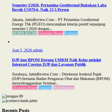
Semester I/2026, Pertamina Geothermal Bukukan Laba
Bersih US$79,6, Naik 15,5 Persen
Jakarta, JatimReview.Com – PT Pertamina Geothermal
Energy Tbk (PGEO) mencatatkan kinerja positif sepanjang
semester I 2026 dengan...
BUMN & CSR
Ekonomi Bisnis
Featured
Aug 5, 2026
admin
DJP dan BPOM Dorong UMKM Naik Kelas melalui
Integrasi Coretax DJP dan Layanan Publik
Surabaya, JatimReview.Com – Direktorat Jenderal Pajak
(DJP) bersama Badan Pengawas Obat dan Makanan (BPOM)
menyelenggarakan Seminar...
Ekonomi Bisnis
Featured
Pemerintahan
Recents Posts