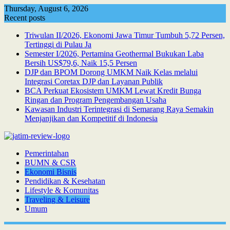
Skip
Thursday, August 6, 2026
to
Recent posts
content
Triwulan II/2026, Ekonomi Jawa Timur Tumbuh 5,72 Persen,
Tertinggi di Pulau Ja
Semester I/2026, Pertamina Geothermal Bukukan Laba
Bersih US$79,6, Naik 15,5 Persen
DJP dan BPOM Dorong UMKM Naik Kelas melalui
Integrasi Coretax DJP dan Layanan Publik
BCA Perkuat Ekosistem UMKM Lewat Kredit Bunga
Ringan dan Program Pengembangan Usaha
Kawasan Industri Terintegrasi di Semarang Raya Semakin
Menjanjikan dan Kompetitif di Indonesia
Pemerintahan
BUMN & CSR
Ekonomi Bisnis
Pendidikan & Kesehatan
Lifestyle & Komunitas
Traveling & Leisure
Umum