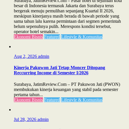
Surabaya, JatimReview.Com – Pasar hotel di sejumlah kota
besar di Indonesia termasuk Jakarta dan Surabaya terus
bergerak menuju pemulihan sepanjang Kuartal II 2026,
meskipun kinerjanya masih berada di bawah periode yang
sama tahun lalu karena permintaan dari segmen pemerintah
belum sepenuhnya pulih. Merespons kondisi tersebut,
operator hotel semakin...
Ekonomi Bisnis
Featured
Lifestyle & Komunitas
Aug 2, 2026
admin
Kinerja Pakuwon Jati Tetap Moncer Ditopang
Reccurring Income di Semester I/2026
Surabaya, JatimReview.Com – PT Pakuwon Jati (PWON)
membukukan kinerja keuangan yang stabil pada semester
pertama tahun...
Ekonomi Bisnis
Featured
Lifestyle & Komunitas
Jul 28, 2026
admin