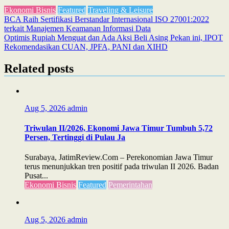
Ekonomi Bisnis
Featured
Traveling & Leisure
Post
BCA Raih Sertifikasi Berstandar Internasional ISO 27001:2022
terkait Manajemen Keamanan Informasi Data
navigation
Optimis Rupiah Menguat dan Ada Aksi Beli Asing Pekan ini, IPOT
Rekomendasikan CUAN, JPFA, PANI dan XIHD
Related posts
Aug 5, 2026
admin
Triwulan II/2026, Ekonomi Jawa Timur Tumbuh 5,72
Persen, Tertinggi di Pulau Ja
Surabaya, JatimReview.Com – Perekonomian Jawa Timur
terus menunjukkan tren positif pada triwulan II 2026. Badan
Pusat...
Ekonomi Bisnis
Featured
Pemerintahan
Aug 5, 2026
admin