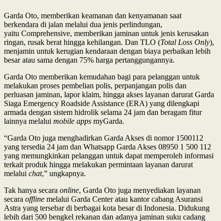
Garda Oto, memberikan keamanan dan kenyamanan saat
berkendara di jalan melalui dua jenis perlindungan,
yaitu Comprehensive, memberikan jaminan untuk jenis kerusakan
ringan, rusak berat hingga kehilangan. Dan TLO (
Total Loss Only
),
menjamin untuk kerugian kendaraan dengan biaya perbaikan lebih
besar atau sama dengan 75% harga pertanggungannya.
Garda Oto memberikan kemudahan bagi para pelanggan untuk
melakukan proses pembelian polis, perpanjangan polis dan
perluasan jaminan, lapor klaim, hingga akses layanan darurat Garda
Siaga Emergency Roadside Assistance (ERA) yang dilengkapi
armada dengan sistem hidrolik selama 24 jam dan beragam fitur
lainnya melalui
mobile apps
myGarda.
“Garda Oto juga menghadirkan Garda Akses di nomor 1500112
yang tersedia 24 jam dan Whatsapp Garda Akses 08950 1 500 112
yang memungkinkan pelanggan untuk dapat memperoleh informasi
terkait produk hingga melakukan permintaan layanan darurat
melalui
chat
,” ungkapnya.
Tak hanya secara
online
, Garda Oto juga menyediakan layanan
secara
offline
melalui Garda Center atau kantor cabang Asuransi
Astra yang tersebar di berbagai kota besar di Indonesia. Didukung
lebih dari 500 bengkel rekanan dan adanya jaminan suku cadang