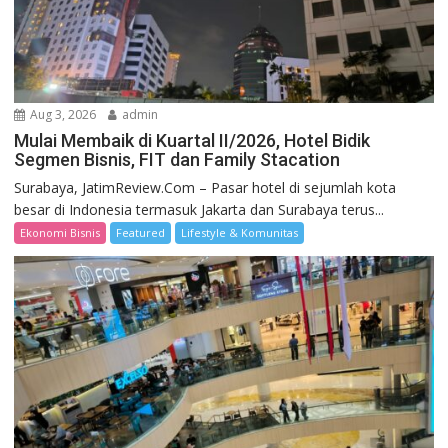
Aug 3, 2026
admin
Mulai Membaik di Kuartal II/2026, Hotel Bidik
Segmen Bisnis, FIT dan Family Stacation
Surabaya, JatimReview.Com – Pasar hotel di sejumlah kota
besar di Indonesia termasuk Jakarta dan Surabaya terus...
Ekonomi Bisnis
Featured
Lifestyle & Komunitas