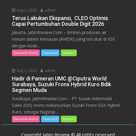
Aug 2, 2026
admin
Terus Lakukan Ekspansi, CLEO Optimis
Capai Pertumbuhan Double Digit 2026
Jakarta, JatimReview.Com – Emiten produsen air
minum dalam kemasan (AMDK) yang tercatat di IDX
dengan kode...
Ekonomi Bisnis
Featured
Industri
Aug 2, 2026
admin
Hadir di Pameran UMC @Ciputra World
Surabaya, Suzuki Fronx Hybrid Kuro Bdik
Segmen Muda
Surabaya, JatimReview.Com – PT Suzuki Indomobil
Sales (SIS) resmi meluncurkan Suzuki Fronx SGX Hybrid
Kuro, sebagai flagship...
Ekonomi Bisnis
Featured
Industri
Copyright Jatim Review © All rights reserved